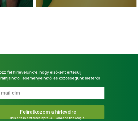
kozz fel hírlevelünkre, hogy elsőként értesülj
ramjainkról, eseményeinkről és közösségünk életéről!
This site is protected by reCAPTCHA and the Google
Privacy Policy
and
Terms of Service
apply.