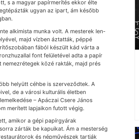
tt, s a magyar papírmerítés ekkor élte
megtépázták ugyan az ipart, ám később
gban.
nte alkimista munka volt. A mesterek len-
lyével, majd vízben áztatták, péppé
rítőszobában fából készült kád várta a
onzhuzallal font felületével adta a papír
kat nemezrétegek közé rakták, majd prés
több helyütt céhbe is szerveződtek. A
vel, de a városi kulturális életben
felemelkedése – Apáczai Csere János
m merített lapjaikon futott végig.
tt, amikor a gépi papírgyárak
 sorra zárták be kapuikat. Ám a mesterség
estaurátorok és népművészek tartják