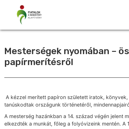
Mesterségek nyomában – ös
papírmerítésről
A kézzel merített papíron született iratok, könyve
tanúskodtak országunk történetéről, mindennapjairól
A mesterség hazánkban a 14. század végén jelent m
elkezdték a munkát, főleg a folyóvizeink mentén. A