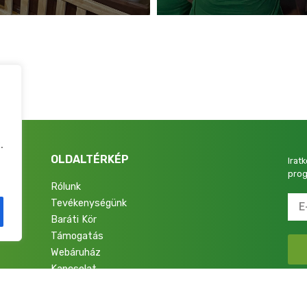
.
OLDALTÉRKÉP
Irat
prog
Rólunk
Tevékenységünk
4.
Baráti Kör
Támogatás
Webáruház
Kapcsolat