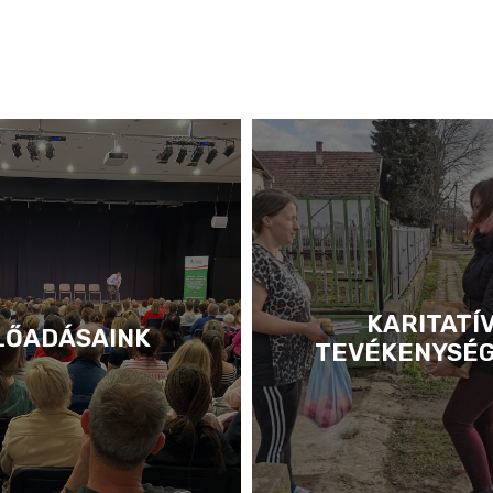
KARITATÍ
LŐADÁSAINK
TEVÉKENYSÉ