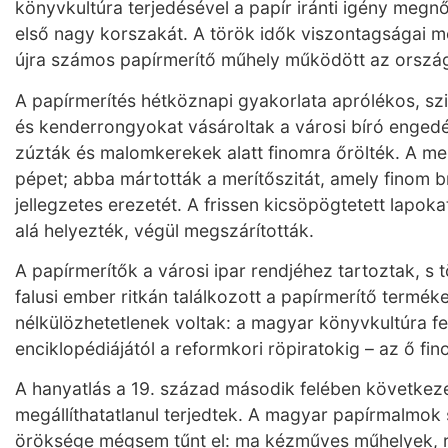
könyvkultúra terjedésével a papír iránti igény megnő
első nagy korszakát. A török idők viszontagságai 
újra számos papírmerítő műhely működött az orszá
A papírmerítés hétköznapi gyakorlata aprólékos, szi
és kenderrongyokat vásároltak a városi bíró engedé
zúzták és malomkerekek alatt finomra őrölték. A me
pépet; abba mártották a merítőszitát, amely finom br
jellegzetes erezetét. A frissen kicsöpögtetett lapo
alá helyezték, végül megszárították.
A papírmerítők a városi ipar rendjéhez tartoztak, s 
falusi ember ritkán találkozott a papírmerítő termékei
nélkülözhetetlenek voltak: a magyar könyvkultúra 
enciklopédiájától a reformkori röpiratokig – az ő fino
A hanyatlás a 19. század második felében következe
megállíthatatlanul terjedtek. A magyar papírmalmok
öröksége mégsem tűnt el: ma kézműves műhelyek, r