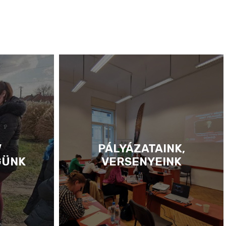
V
PÁLYÁZATAINK,
GÜNK
VERSENYEINK