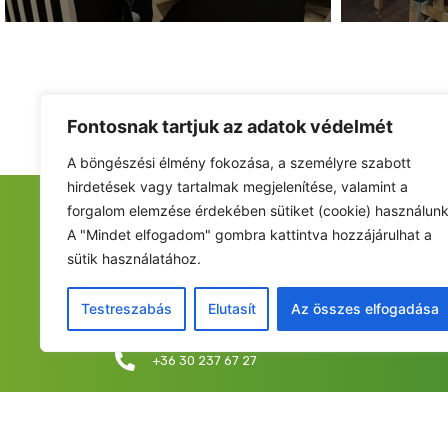
Fontosnak tartjuk az adatok védelmét
A böngészési élmény fokozása, a személyre szabott
hirdetések vagy tartalmak megjelenítése, valamint a
forgalom elemzése érdekében sütiket (cookie) használunk
FIATALOK A NEMZETÉRT ALAPÍTVÁNY
A "Mindet elfogadom" gombra kattintva hozzájárulhat a
sütik használatához.
Székhely: 6237 Kecel, Hunyadi u. 9.
Levelezési cím/iroda: 1053 Budapest, Curia utca 
Testreszabás
Elutasít
Az összes elfogadása
info@fiatalokanemzetert.hu
+36 30 237 67 27