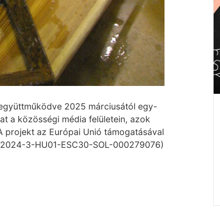
al együttműködve 2025 márciusától egy-
at a közösségi média felületein, azok
 A projekt az Európai Unió támogatásával
IV., 2024-3-HU01-ESC30-SOL-000279076)