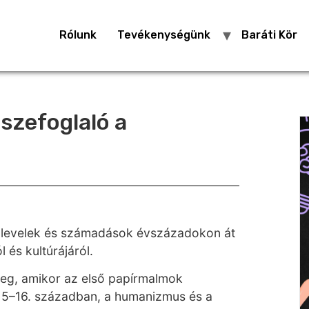
Rólunk
Tevékenységünk
Baráti Kör
szefoglaló a
k, levelek és számadások évszázadokon át
 és kultúrájáról.
eg, amikor az első papírmalmok
 15–16. században, a humanizmus és a