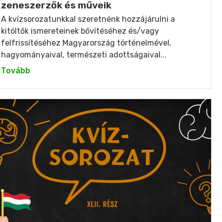
zeneszerzők és műveik
A kvízsorozatunkkal szeretnénk hozzájárulni a
kitöltők ismereteinek bővítéséhez és/vagy
felfrissítéséhez Magyarország történelmével,
hagyományaival, természeti adottságaival...
Tovább