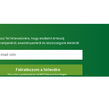
kozz fel hírlevelünkre, hogy elsőként értesülj
ramjainkról, eseményeinkről és közösségünk életéről!
This site is protected by reCAPTCHA and the Google
Privacy Policy
and
Terms of Service
apply.
presszum