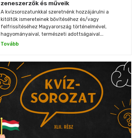
zeneszerzők és műveik
A kvízsorozatunkkal szeretnénk hozzájárulni a
kitöltők ismereteinek bővítéséhez és/vagy
felfrissítéséhez Magyarország történelmével,
hagyományaival, természeti adottságaival...
Tovább