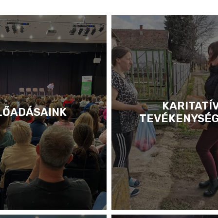
KARITATÍ
LŐADÁSAINK
TEVÉKENYSÉ