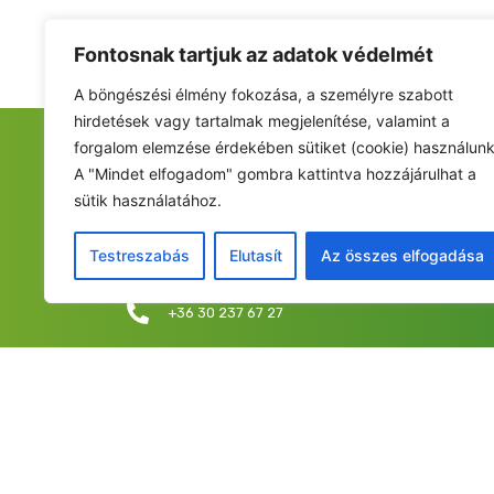
Fontosnak tartjuk az adatok védelmét
A böngészési élmény fokozása, a személyre szabott
hirdetések vagy tartalmak megjelenítése, valamint a
forgalom elemzése érdekében sütiket (cookie) használunk
FIATALOK A NEMZETÉRT ALAPÍTVÁNY
A "Mindet elfogadom" gombra kattintva hozzájárulhat a
sütik használatához.
Székhely: 6237 Kecel, Hunyadi u. 9.
Levelezési cím/iroda: 1053 Budapest, Curia utca 
Testreszabás
Elutasít
Az összes elfogadása
info@fiatalokanemzetert.hu
+36 30 237 67 27
©2025 Fia