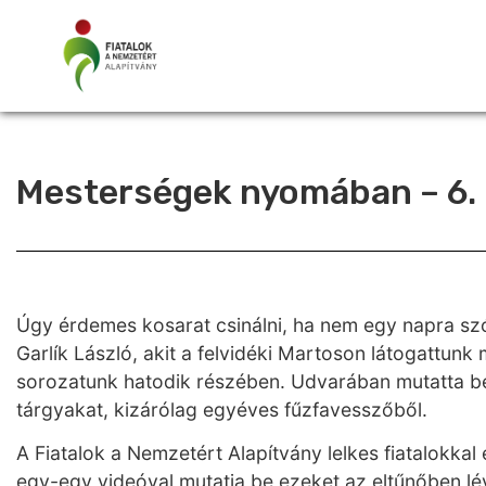
Mesterségek nyomában – 6. 
Úgy érdemes kosarat csinálni, ha nem egy napra szól
Garlík László, akit a felvidéki Martoson látogattun
sorozatunk hatodik részében. Udvarában mutatta b
tárgyakat, kizárólag egyéves fűzfavesszőből.
A Fiatalok a Nemzetért Alapítvány lelkes fiatalokk
egy-egy videóval mutatja be ezeket az eltűnőben l