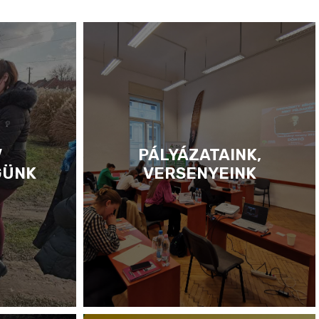
V
PÁLYÁZATAINK,
GÜNK
VERSENYEINK