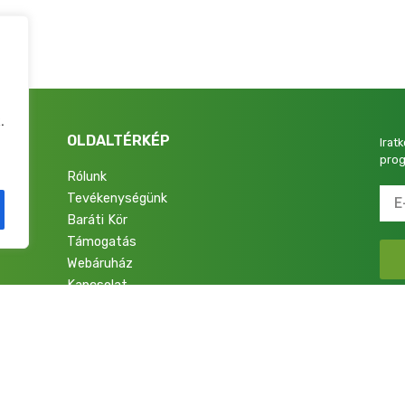
.
OLDALTÉRKÉP
Irat
prog
Rólunk
Tevékenységünk
4.
Baráti Kör
Támogatás
Webáruház
Kapcsolat
talok a Nemzetért Alapítvány. Minden jog fenntartva.
Adatkezelési Tájékoztató
|
Im