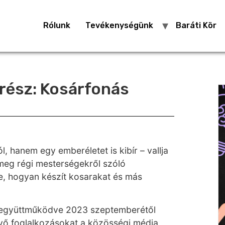
Rólunk
Tevékenységünk
Baráti Kör
rész: Kosárfonás
, hanem egy emberéletet is kibír – vallja
k meg régi mesterségekről szóló
e, hogyan készít kosarakat és más
al együttműködve 2023 szeptemberétől
évő foglalkozásokat a közösségi média