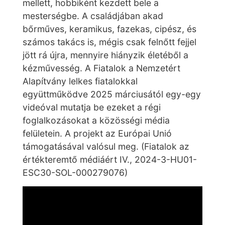
mellett, hobbiként kezdett bele a
mesterségbe. A családjában akad
bőrműves, keramikus, fazekas, cipész, és
számos takács is, mégis csak felnőtt fejjel
jött rá újra, mennyire hiányzik életéből a
kézművesség. A Fiatalok a Nemzetért
Alapítvány lelkes fiatalokkal
együttműködve 2025 márciusától egy-egy
videóval mutatja be ezeket a régi
foglalkozásokat a közösségi média
felületein. A projekt az Európai Unió
támogatásával valósul meg. (Fiatalok az
értékteremtő médiáért IV., 2024-3-HU01-
ESC30-SOL-000279076)