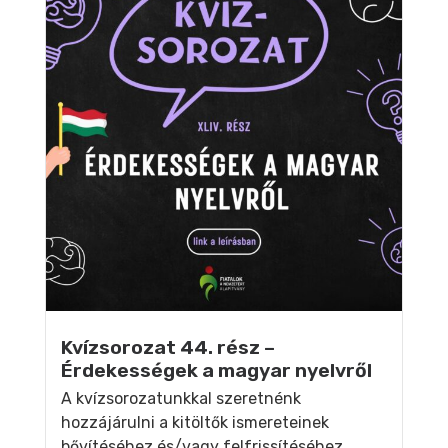
Kvízsorozat 44. rész –
Érdekességek a magyar nyelvről
A kvízsorozatunkkal szeretnénk
hozzájárulni a kitöltők ismereteinek
bővítéséhez és/vagy felfrissítéséhez