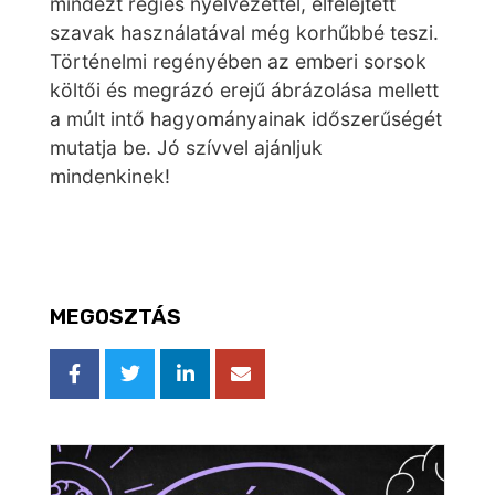
mindezt régies nyelvezettel, elfelejtett
szavak használatával még korhűbbé teszi.
Történelmi regényében az emberi sorsok
költői és megrázó erejű ábrázolása mellett
a múlt intő hagyományainak időszerűségét
mutatja be. Jó szívvel ajánljuk
mindenkinek!
MEGOSZTÁS