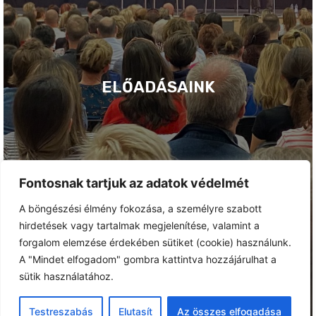
ELŐADÁSAINK
Fontosnak tartjuk az adatok védelmét
A böngészési élmény fokozása, a személyre szabott
hirdetések vagy tartalmak megjelenítése, valamint a
forgalom elemzése érdekében sütiket (cookie) használunk.
A "Mindet elfogadom" gombra kattintva hozzájárulhat a
sütik használatához.
Testreszabás
Elutasít
Az összes elfogadása