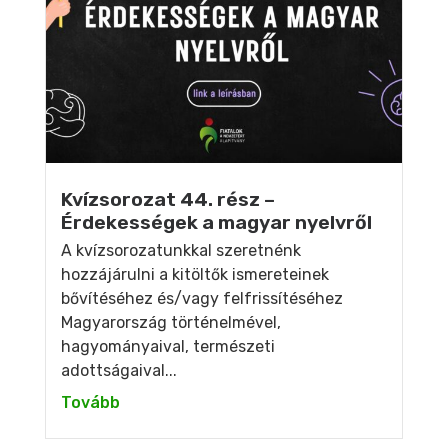
Kvízsorozat 44. rész –
Érdekességek a magyar nyelvről
A kvízsorozatunkkal szeretnénk
hozzájárulni a kitöltők ismereteinek
bővítéséhez és/vagy felfrissítéséhez
Magyarország történelmével,
hagyományaival, természeti
adottságaival...
Tovább