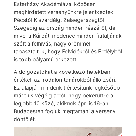
Esterházy Akadémiával közösen
meghirdetett versenyünkre jelentkeztek
Pécstől Kisvárdáig, Zalaegerszegtől
Szegedig az ország minden részéről, de
mivel a Kárpát-medence minden fiataljának
szólt a felhívás, nagy örömmel
tapasztaltuk, hogy Felvidékről és Erdélyből
is több pályamű érkezett.
A dolgozatokat a következő hetekben
értékeli az irodalomtanárokból álló zsűri.
Ez alapján mindenkit értesítünk legkésőbb
március végéig arról, hogy bekerült-e a
legjobb 10 közé, akiknek április 16-án
Budapesten fogjuk megtartani a verseny
döntőjét.