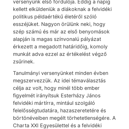
versenyünk első fordulója. Eddig a napig
kellett elküldeniük a diákoknak a felvidéki
politikus példaértékű életéről szóló
esszéjüket. Nagyon örülünk neki, hogy
szép számú és már az első benyomások
alapján is magas színvonalú pályázat
érkezett a megadott határidőig, komoly
munkát adva ezzel az értékelést végző
zsűrinek.
Tanulmányi versenyünket minden évben
megszervezzük. Az idei témaválasztás
célja az volt, hogy minél több ember
figyelmét irányítsuk Esterházy János
felvidéki mártírra, mintául szolgáló
felelősségtudatára, hazaszeretetére és
börtönéveiben megélt törhetetlenségére. A
Charta XXI Egyesülettel és a felvidéki