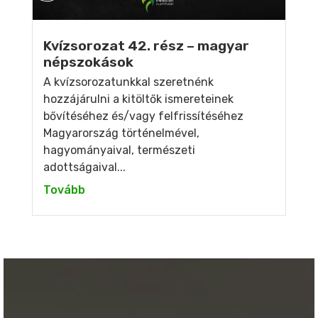
Kvízsorozat 42. rész – magyar
népszokások
A kvízsorozatunkkal szeretnénk
hozzájárulni a kitöltők ismereteinek
bővítéséhez és/vagy felfrissítéséhez
Magyarország történelmével,
hagyományaival, természeti
adottságaival...
Tovább