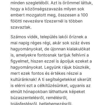
minden szegletéből. Azt is örömmel láttuk,
hogy a közönségszavazás milyen sok
embert mozgatott meg, összesen a 100
fölötti nevezésre tízezernél is többen
szavaztak.
Számos vidék, település lakói őriznek a
mai napig réges régi, akár sok száz éves
hagyományokat, de újonnan kialakulókat
is, amelyekre fontosnak tartjuk felhívni a
figyelmet, hiszen ezzel is ápoljuk ezeket a
hagyományokat. Legyünk rájuk büszkék,
mert ezek fontos és értékes részei a
kultúránknak! A ti segítségetekkel sikerült
is elérni ezt a célkitűzésünket, ugyanis az
elmúlt hónapokban láthattunk képeket
búzaszentelésről, remélésről,
tojásfestésről, betlehemezésről,