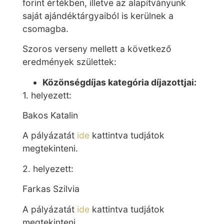
forint értékben, illetve az alapítványunk
saját ajándéktárgyaiból is kerülnek a
csomagba.
Szoros verseny mellett a következő
eredmények születtek:
Közönségdíjas kategória díjazottjai:
1. helyezett:
Bakos Katalin
A pályázatát
ide
kattintva tudjátok
megtekinteni.
2. helyezett:
Farkas Szilvia
A pályázatát
ide
kattintva tudjátok
megtekinteni.