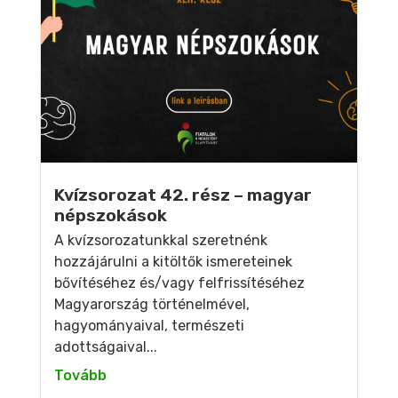
Kvízsorozat 42. rész – magyar
népszokások
A kvízsorozatunkkal szeretnénk
hozzájárulni a kitöltők ismereteinek
bővítéséhez és/vagy felfrissítéséhez
Magyarország történelmével,
hagyományaival, természeti
adottságaival...
Tovább