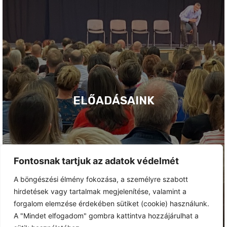
ELŐADÁSAINK
Fontosnak tartjuk az adatok védelmét
A böngészési élmény fokozása, a személyre szabott
hirdetések vagy tartalmak megjelenítése, valamint a
forgalom elemzése érdekében sütiket (cookie) használunk.
A "Mindet elfogadom" gombra kattintva hozzájárulhat a