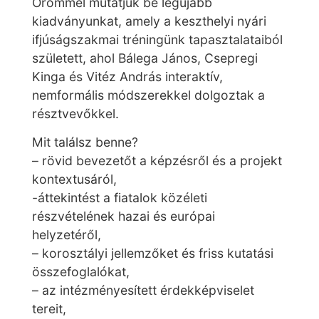
Örömmel mutatjuk be legújabb
kiadványunkat, amely a keszthelyi nyári
ifjúságszakmai tréningünk tapasztalataiból
született, ahol Bálega János, Csepregi
Kinga és Vitéz András interaktív,
nemformális módszerekkel dolgoztak a
résztvevőkkel.
Mit találsz benne?
– rövid bevezetőt a képzésről és a projekt
kontextusáról,
-áttekintést a fiatalok közéleti
részvételének hazai és európai
helyzetéről,
– korosztályi jellemzőket és friss kutatási
összefoglalókat,
– az intézményesített érdekképviselet
tereit,