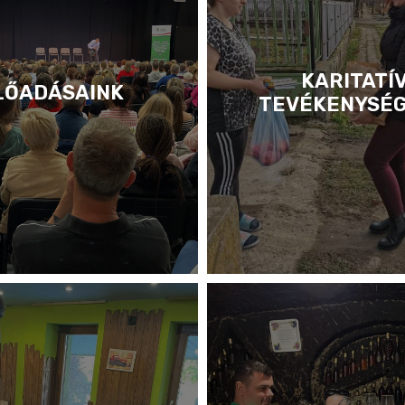
KARITATÍ
LŐADÁSAINK
TEVÉKENYSÉ