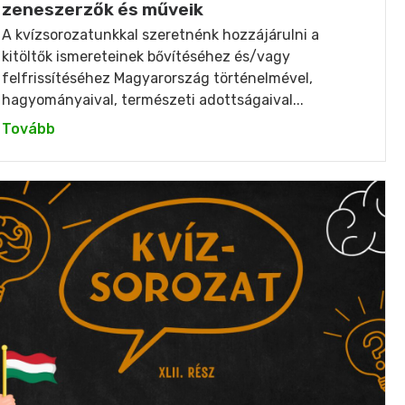
zeneszerzők és műveik
A kvízsorozatunkkal szeretnénk hozzájárulni a
kitöltők ismereteinek bővítéséhez és/vagy
felfrissítéséhez Magyarország történelmével,
hagyományaival, természeti adottságaival...
Tovább