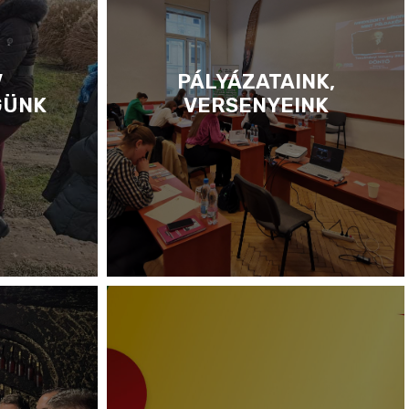
V
PÁLYÁZATAINK,
GÜNK
VERSENYEINK