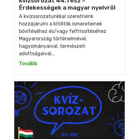
Kvízsorozat 44. rész –
Érdekességek a magyar nyelvről
A kvízsorozatunkkal szeretnénk
hozzájárulni a kitöltők ismereteinek
bővítéséhez és/vagy felfrissítéséhez
Magyarország történelmével,
hagyományaival, természeti
adottságaival...
Tovább