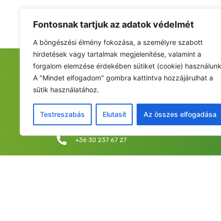
Fontosnak tartjuk az adatok védelmét
A böngészési élmény fokozása, a személyre szabott
hirdetések vagy tartalmak megjelenítése, valamint a
forgalom elemzése érdekében sütiket (cookie) használunk
FIATALOK A NEMZETÉRT ALAPÍTVÁNY
A "Mindet elfogadom" gombra kattintva hozzájárulhat a
sütik használatához.
Székhely: 6237 Kecel, Hunyadi u. 9.
Levelezési cím/iroda: 1053 Budapest, Curia utca 
Testreszabás
Elutasít
Az összes elfogadása
info@fiatalokanemzetert.hu
+36 30 237 67 27
©2025 Fia