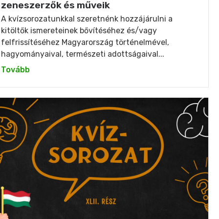
zeneszerzők és műveik
A kvízsorozatunkkal szeretnénk hozzájárulni a
kitöltők ismereteinek bővítéséhez és/vagy
felfrissítéséhez Magyarország történelmével,
hagyományaival, természeti adottságaival...
Tovább