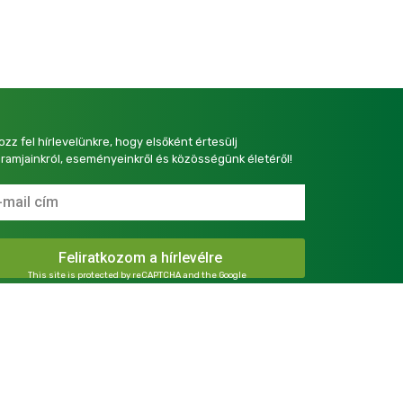
kozz fel hírlevelünkre, hogy elsőként értesülj
ramjainkról, eseményeinkről és közösségünk életéről!
This site is protected by reCAPTCHA and the Google
Privacy Policy
and
Terms of Service
apply.
presszum