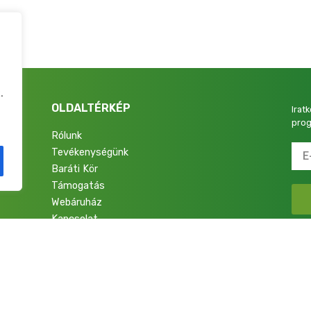
.
OLDALTÉRKÉP
Irat
prog
Rólunk
Tevékenységünk
4.
Baráti Kör
Támogatás
Webáruház
Kapcsolat
talok a Nemzetért Alapítvány. Minden jog fenntartva.
Adatkezelési Tájékoztató
|
Im