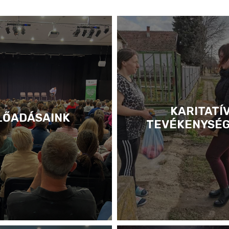
KARITATÍ
LŐADÁSAINK
TEVÉKENYSÉ