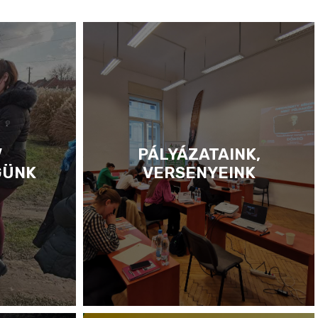
V
PÁLYÁZATAINK,
GÜNK
VERSENYEINK