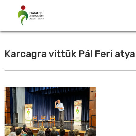
Karcagra vittük Pál Feri aty