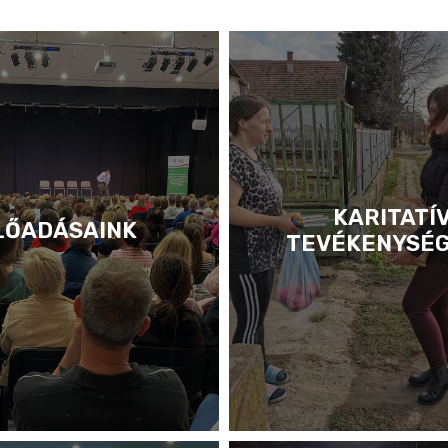
KARITATÍ
LŐADÁSAINK
TEVÉKENYSÉ