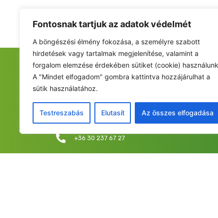
Fontosnak tartjuk az adatok védelmét
A böngészési élmény fokozása, a személyre szabott
hirdetések vagy tartalmak megjelenítése, valamint a
forgalom elemzése érdekében sütiket (cookie) használunk
FIATALOK A NEMZETÉRT ALAPÍTVÁNY
A "Mindet elfogadom" gombra kattintva hozzájárulhat a
sütik használatához.
Székhely: 6237 Kecel, Hunyadi u. 9.
Levelezési cím/iroda: 1053 Budapest, Curia utca 
Testreszabás
Elutasít
Az összes elfogadása
info@fiatalokanemzetert.hu
+36 30 237 67 27
©2025 Fia