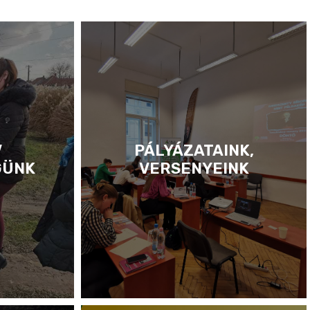
V
PÁLYÁZATAINK,
GÜNK
VERSENYEINK