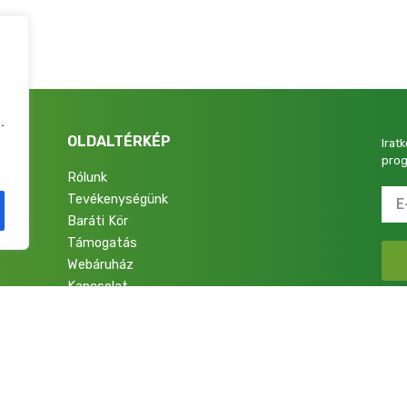
.
OLDALTÉRKÉP
Irat
prog
Rólunk
Tevékenységünk
4.
Baráti Kör
Támogatás
Webáruház
Kapcsolat
talok a Nemzetért Alapítvány. Minden jog fenntartva.
Adatkezelési Tájékoztató
|
Im