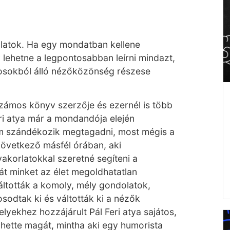
latok. Ha egy mondatban kellene
y lehetne a legpontosabban leírni mindazt,
akosokból álló nézőközönség részese
zámos könyv szerzője és ezernél is több
ri atya már a mondandója elején
em szándékozik megtagadni, most mégis a
 következő másfél órában, aki
korlatokkal szeretné segíteni a
át minket az élet megoldhatatlan
áltották a komoly, mély gondolatok,
sodtak ki és váltották ki a nézők
lyekhez hozzájárult Pál Feri atya sajátos,
zhette magát, mintha aki egy humorista