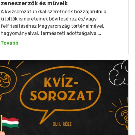
zeneszerzők és műveik
A kvízsorozatunkkal szeretnénk hozzájárulni a
kitöltők ismereteinek bővítéséhez és/vagy
felfrissítéséhez Magyarország történelmével,
hagyományaival, természeti adottságaival...
Tovább