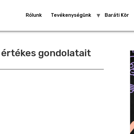
Rólunk
Tevékenységünk
Baráti Kör
a értékes gondolatait