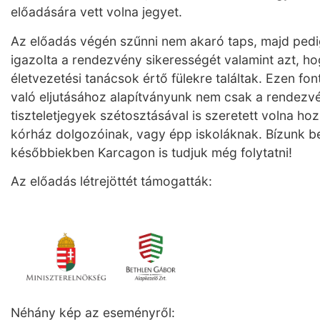
előadására vett volna jegyet.
Az előadás végén szűnni nem akaró taps, majd pedig
igazolta a rendezvény sikerességét valamint azt, h
életvezetési tanácsok értő fülekre találtak. Ezen f
való eljutásához alapítványunk nem csak a rendez
tiszteletjegyek szétosztásával is szeretett volna hozz
kórház dolgozóinak, vagy épp iskoláknak. Bízunk b
későbbiekben Karcagon is tudjuk még folytatni!
Az előadás létrejöttét támogatták:
Néhány kép az eseményről: