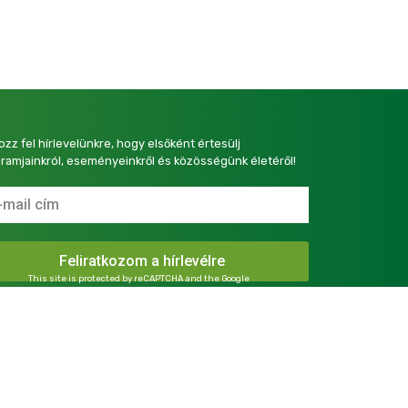
kozz fel hírlevelünkre, hogy elsőként értesülj
ramjainkról, eseményeinkről és közösségünk életéről!
This site is protected by reCAPTCHA and the Google
Privacy Policy
and
Terms of Service
apply.
presszum