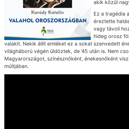
akik közül nag
Ez a tragédia 
éreztette hatás
vagy távoli ho
hideg orosz föl
valakit. Nekik állít emléket ez a sokat szenvedett 
világháború végén üldöztek, de ’45 után is. Nem cso
Magyarországot, színésznőként, énekesnőként vis
múltjában.