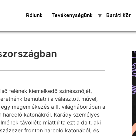
Rólunk
Tevékenységünk
Baráti Kör
oszországban
lső felének kiemelkedő színésznőjét,
eretnénk bemutatni a választott művel,
 egy megemlékezés a II. világháborúban a
n harcoló katonákról. Karády személyes
mének távolléte miatt írta ezt a dalt, aki
 százezer fronton harcoló katonából, és