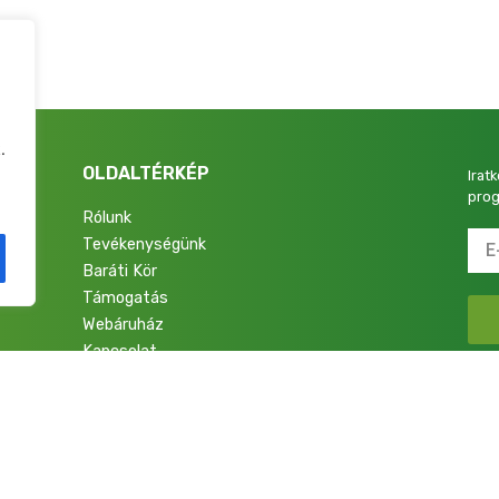
.
OLDALTÉRKÉP
Irat
prog
Rólunk
Tevékenységünk
4.
Baráti Kör
Támogatás
Webáruház
Kapcsolat
talok a Nemzetért Alapítvány. Minden jog fenntartva.
Adatkezelési Tájékoztató
|
Im