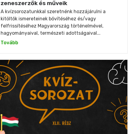
zeneszerzők és műveik
A kvízsorozatunkkal szeretnénk hozzájárulni a
kitöltők ismereteinek bővítéséhez és/vagy
felfrissítéséhez Magyarország történelmével,
hagyományaival, természeti adottságaival...
Tovább