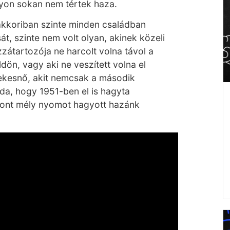
yon sokan nem tértek haza.
akkoriban szinte minden családban
át, szinte nem volt olyan, akinek közeli
zzátartozója ne harcolt volna távol a
dön, vagy aki ne veszített volna el
énekesnő, akit nemcsak a második
da, hogy 1951-ben el is hagyta
zont mély nyomot hagyott hazánk