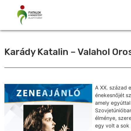
Karády Katalin – Valahol Or
A XX. század e
énekesnőjét sz
amely egyúttal
Szovjetúnióba
élménye, szerel
egy volt a sok