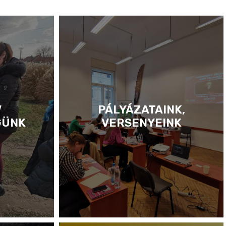
V
PÁLYÁZATAINK,
GÜNK
VERSENYEINK