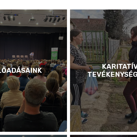
KARITATÍ
LŐADÁSAINK
TEVÉKENYSÉ