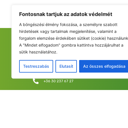
Fontosnak tartjuk az adatok védelmét
A böngészési élmény fokozása, a személyre szabott
hirdetések vagy tartalmak megjelenítése, valamint a
forgalom elemzése érdekében sütiket (cookie) használunk
FIATALOK A NEMZETÉRT ALAPÍTVÁNY
A "Mindet elfogadom" gombra kattintva hozzájárulhat a
sütik használatához.
Székhely: 6237 Kecel, Hunyadi u. 9.
Levelezési cím/iroda: 1053 Budapest, Curia utca 
Testreszabás
Elutasít
Az összes elfogadása
info@fiatalokanemzetert.hu
+36 30 237 67 27
©2025 Fia