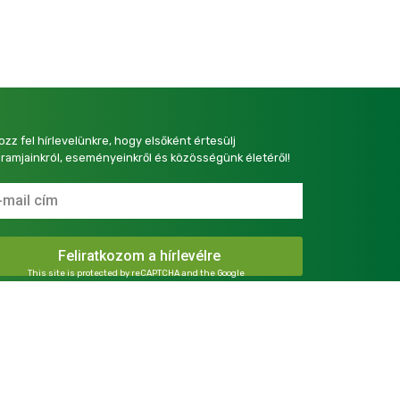
kozz fel hírlevelünkre, hogy elsőként értesülj
ramjainkról, eseményeinkről és közösségünk életéről!
This site is protected by reCAPTCHA and the Google
Privacy Policy
and
Terms of Service
apply.
presszum