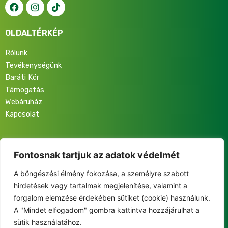
OLDALTÉRKÉP
Rólunk
Tevékenységünk
Baráti Kör
Támogatás
Webáruház
Kapcsolat
Iratkozz fel hírlevelünkre, hogy elsőként értesülj programjainkról,
eseményeinkről és közösségünk életéről!
Fontosnak tartjuk az adatok védelmét
A böngészési élmény fokozása, a személyre szabott
hirdetések vagy tartalmak megjelenítése, valamint a
forgalom elemzése érdekében sütiket (cookie) használunk.
A "Mindet elfogadom" gombra kattintva hozzájárulhat a
This site is protected by reCAPTCHA and the Google
sütik használatához.
Privacy Policy
and
Terms of Service
apply.