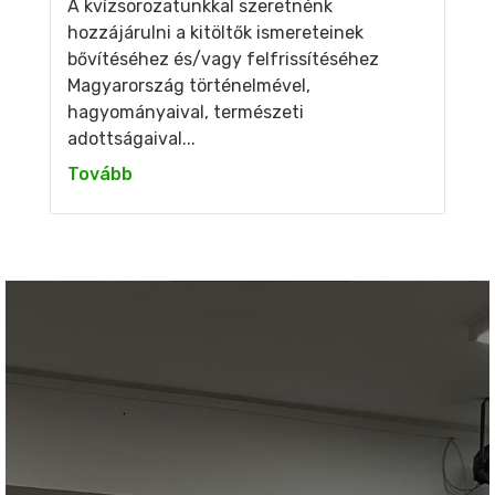
A kvízsorozatunkkal szeretnénk
hozzájárulni a kitöltők ismereteinek
bővítéséhez és/vagy felfrissítéséhez
Magyarország történelmével,
hagyományaival, természeti
adottságaival...
Tovább