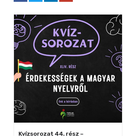
Kvízsorozat 44. rész –