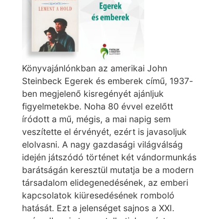
Könyvajánlónkban az amerikai John
Steinbeck Egerek és emberek című, 1937-
ben megjelenő kisregényét ajánljuk
figyelmetekbe. Noha 80 évvel ezelőtt
íródott a mű, mégis, a mai napig sem
veszítette el érvényét, ezért is javasoljuk
elolvasni. A nagy gazdasági világválság
idején játszódó történet két vándormunkás
barátságán keresztül mutatja be a modern
társadalom elidegenedésének, az emberi
kapcsolatok kiüresedésének romboló
hatását. Ezt a jelenséget sajnos a XXI.