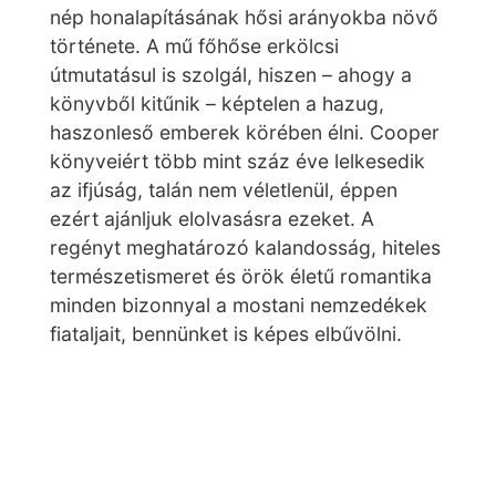
nép honalapításának hősi arányokba növő
története. A mű főhőse erkölcsi
útmutatásul is szolgál, hiszen – ahogy a
könyvből kitűnik – képtelen a hazug,
haszonleső emberek körében élni. Cooper
könyveiért több mint száz éve lelkesedik
az ifjúság, talán nem véletlenül, éppen
ezért ajánljuk elolvasásra ezeket. A
regényt meghatározó kalandosság, hiteles
természetismeret és örök életű romantika
minden bizonnyal a mostani nemzedékek
fiataljait, bennünket is képes elbűvölni.