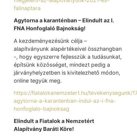
megjelent-az-alapitvanyunk-2021-es-
falinaptara
Agytorna a karanténban – Elindult az I.
FNA Honfoglaló Bajnokság!
A kezdeményezésünk célja –
alapítványunk alapértékeivel összhangban
-, hogy egyszerre fejlesszük a tudásunkat,
építsünk közösséget, mindezt pedig a
járványhelyzetben is kivitelezhető módon,
online tegyük meg.
https://fiatalokanemzetert.hu/tevekenysegunk/1
agytorna-a-karantenban-indul-az-i-fna-
honfoglalo-bajnoksag
Elindult a Fiatalok a Nemzetért
Alapítvány Baráti Köre!