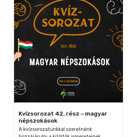
Kvízsorozat 42. rész – magyar
népszokások
A kvízsorozatunkkal szeretnénk
hozzájárulni a kitöltők ismereteinek