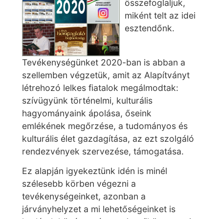
összefoglaljuk,
miként telt az idei
esztendőnk.
Tevékenységünket 2020-ban is abban a
szellemben végzetük, amit az Alapítványt
létrehozó lelkes fiatalok megálmodtak:
szívügyünk történelmi, kulturális
hagyományaink ápolása, őseink
emlékének megőrzése, a tudományos és
kulturális élet gazdagítása, az ezt szolgáló
rendezvények szervezése, támogatása.
Ez alapján igyekeztünk idén is minél
szélesebb körben végezni a
tevékenységeinket, azonban a
járványhelyzet a mi lehetőségeinket is