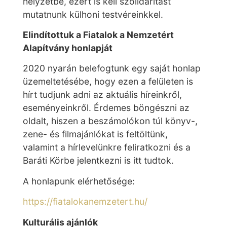
helyzetbe, ezért is kell szolidaritást
mutatnunk külhoni testvéreinkkel.
Elindítottuk a Fiatalok a Nemzetért
Alapítvány honlapját
2020 nyarán belefogtunk egy saját honlap
üzemeltetésébe, hogy ezen a felületen is
hírt tudjunk adni az aktuális híreinkről,
eseményeinkről. Érdemes böngészni az
oldalt, hiszen a beszámolókon túl könyv-,
zene- és filmajánlókat is feltöltünk,
valamint a hírlevelünkre feliratkozni és a
Baráti Körbe jelentkezni is itt tudtok.
A honlapunk elérhetősége:
https://fiatalokanemzetert.hu/
Kulturális ajánlók