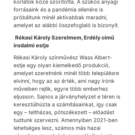
korlátok közé szorította. A szűkös anyagi
forrásaink és a pandémia ellenére is
próbáltunk minél aktívabbak maradni,
amelyet az alábbi összefoglaló is bizonyít.
Rékasi Károly Szerelmem, Erdély című
irodalmi estje
Rékasi Károly színművész Wass Albert-
estje egy olyan kiemelkedő produkció,
amelyet szeretnénk minél több településre
elvinni, hogy az az érték, ami nagy írónk
műveiben rejlik, egyre több emberhez
eljusson. Sajnos a járványhelyzet e téren is
keresztülhúzta a számításainkat, így csak
egy – teltházas, pótszékezett – előadást
tudtunk szervezni. Amennyiben 2021-ben
lehetséges lesz, számos más hazai