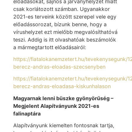
előadásokat, sajnos a járványhelyzet miatt
csak korlátozott számban. Ugyanakkor
2021-es terveink között szerepel vele egy
előadássorozat, bízunk benne, hogy a
vírushelyzet ezt mielőbb megvalósíthatóvá
teszi. Addig is itt olvashatóak beszámolók
a mármegtartott előadásairól:
https://fiatalokanemzetert.hu/tevekenysegunk/1
berecz-andras-eloadas-szecsenyben
https://fiatalokanemzetert.hu/tevekenysegunk/1
berecz-andras-eloadasa-kiskunhalason
Magyarnak lenni büszke gyönyörűség –
Megjelent Alapítványunk 2021-es
falinaptára
Alapítványunk kiemelten fontosnak tartja,