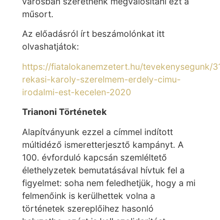
városban szeretnénk megvalósítani ezt a
műsort.
Az előadásról írt beszámolónkat itt
olvashatjátok:
https://fiatalokanemzetert.hu/tevekenysegunk/3
rekasi-karoly-szerelmem-erdely-cimu-
irodalmi-est-kecelen-2020
Trianoni Történetek
Alapítványunk ezzel a címmel indított
múltidéző ismeretterjesztő kampányt. A
100. évforduló kapcsán szemléltető
élethelyzetek bemutatásával hívtuk fel a
figyelmet: soha nem feledhetjük, hogy a mi
felmenőink is kerülhettek volna a
történetek szereplőihez hasonló