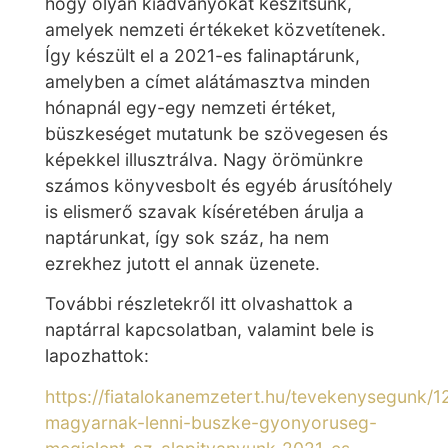
hogy olyan kiadványokat készítsünk,
amelyek nemzeti értékeket közvetítenek.
Így készült el a 2021-es falinaptárunk,
amelyben a címet alátámasztva minden
hónapnál egy-egy nemzeti értéket,
büszkeséget mutatunk be szövegesen és
képekkel illusztrálva. Nagy örömünkre
számos könyvesbolt és egyéb árusítóhely
is elismerő szavak kíséretében árulja a
naptárunkat, így sok száz, ha nem
ezrekhez jutott el annak üzenete.
További részletekről itt olvashattok a
naptárral kapcsolatban, valamint bele is
lapozhattok:
https://fiatalokanemzetert.hu/tevekenysegunk/1
magyarnak-lenni-buszke-gyonyoruseg-