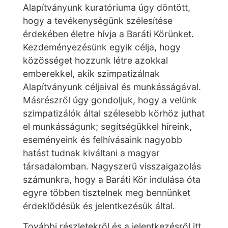
Alapítványunk kuratóriuma úgy döntött,
hogy a tevékenységünk szélesítése
érdekében életre hívja a Baráti Körünket.
Kezdeményezésünk egyik célja, hogy
közösséget hozzunk létre azokkal
emberekkel, akik szimpatizálnak
Alapítványunk céljaival és munkásságával.
Másrészről úgy gondoljuk, hogy a velünk
szimpatizálók által szélesebb körhöz juthat
el munkásságunk; segítségükkel híreink,
eseményeink és felhívásaink nagyobb
hatást tudnak kiváltani a magyar
társadalomban. Nagyszerű visszaigazolás
számunkra, hogy a Baráti Kör indulása óta
egyre többen tisztelnek meg bennünket
érdeklődésük és jelentkezésük által.
További részletekről és a jelentkezésről itt