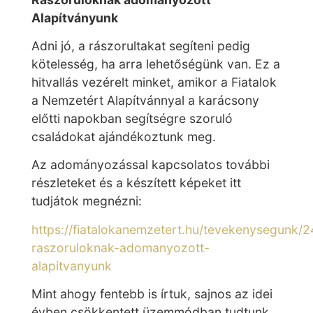
Alapítványunk
Adni jó, a rászorultakat segíteni pedig
kötelesség, ha arra lehetőségünk van. Ez a
hitvallás vezérelt minket, amikor a Fiatalok
a Nemzetért Alapítvánnyal a karácsony
előtti napokban segítségre szoruló
családokat ajándékoztunk meg.
Az adományozással kapcsolatos további
részleteket és a készített képeket itt
tudjátok megnézni:
https://fiatalokanemzetert.hu/tevekenysegunk/2
raszoruloknak-adomanyozott-
alapitvanyunk
Mint ahogy fentebb is írtuk, sajnos az idei
évben csökkentett üzemmódban tudtunk