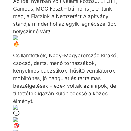
Az
idei nyárban volt valami közös… EFOTT,
Campus, MCC Feszt – bárhol is jelentünk
meg, a Fiatalok a Nemzetért Alapítvány
standja mindenhol az egyik legnépszerűbb
helyszínné vált!
Csillámtetkók, Nagy-Magyarország kirakó,
csocsó, darts, menő tornazsákok,
kényelmes babzsákok, hűsítő ventilátorok,
mobiltöltés, jó hangulat és tartalmas
beszélgetések – ezek voltak az alapok, de
ti tettétek igazán különlegessé a közös
élményt.