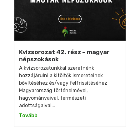
Kvízsorozat 42. rész – magyar
népszokások
A kvízsorozatunkkal szeretnénk
hozzájárulni a kitöltők ismereteinek
bővítéséhez és/vagy felfrissítéséhez
Magyarország történelmével,
hagyományaival, természeti
adottságaival...
Tovább