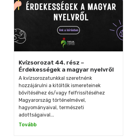
Kvízsorozat 44. rész –
Érdekességek a magyar nyelvről
A kvízsorozatunkkal szeretnénk
hozzájárulni a kitöltők ismereteinek
bővítéséhez és/vagy felfrissítéséhez
Magyarország történelmével,
hagyományaival, természeti
adottságaival...
Tovább