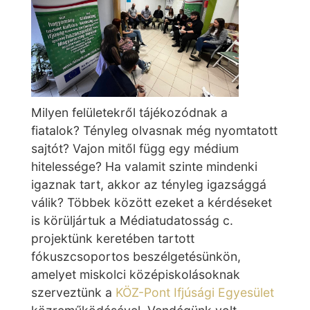
Milyen felületekről tájékozódnak a
fiatalok? Tényleg olvasnak még nyomtatott
sajtót? Vajon mitől függ egy médium
hitelessége? Ha valamit szinte mindenki
igaznak tart, akkor az tényleg igazsággá
válik? Többek között ezeket a kérdéseket
is körüljártuk a Médiatudatosság c.
projektünk keretében tartott
fókuszcsoportos beszélgetésünkön,
amelyet miskolci középiskolásoknak
szerveztünk a
KÖZ-Pont Ifjúsági Egyesület