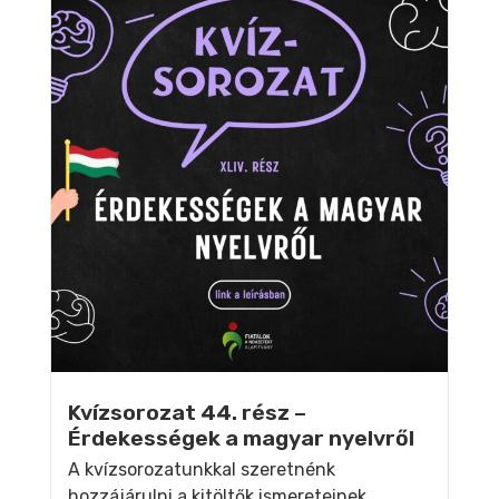
Kvízsorozat 44. rész –
Érdekességek a magyar nyelvről
A kvízsorozatunkkal szeretnénk
hozzájárulni a kitöltők ismereteinek