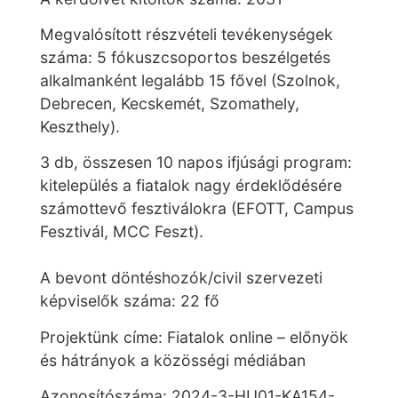
Megvalósított részvételi tevékenységek
száma: 5 fókuszcsoportos beszélgetés
alkalmanként legalább 15 fővel (Szolnok,
Debrecen, Kecskemét, Szomathely,
Keszthely).
3 db, összesen 10 napos ifjúsági program:
kitelepülés a fiatalok nagy érdeklődésére
számottevő fesztiválokra (EFOTT, Campus
Fesztivál, MCC Feszt).
A bevont döntéshozók/civil szervezeti
képviselők száma: 22 fő
Projektünk címe: Fiatalok online – előnyök
és hátrányok a közösségi médiában
Azonosítószáma: 2024-3-HU01-KA154-