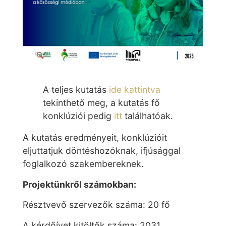
A teljes kutatás
ide kattintva
tekinthető meg, a kutatás fő
konklúziói pedig
itt
találhatóak.
A kutatás eredményeit, konklúzióit
eljuttatjuk döntéshozóknak, ifjúsággal
foglalkozó szakembereknek.
Projektünkről számokban:
Résztvevő szervezők száma: 20 fő
A kérdőívet kitöltők száma: 2031