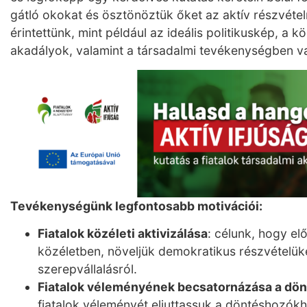
gátló okokat és ösztönöztük őket az aktív részvétel
érintettünk, mint például az ideális politikuskép, a 
akadályok, valamint a társadalmi tevékenységben va
Tevékenységünk legfontosabb motivációi:
Fiatalok közéleti aktivizálása
: célunk, hogy elő
közéletben, növeljük demokratikus részvételüket
szerepvállalásról.
Fiatalok véleményének becsatornázása a dön
fiatalok véleményét eljuttassuk a döntéshozókho