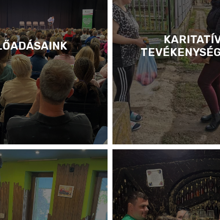
KARITATÍ
LŐADÁSAINK
TEVÉKENYSÉ