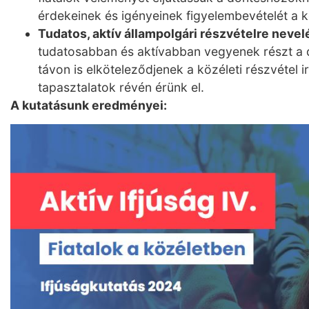
érdekeinek és igényeinek figyelembevételét a k
Tudatos, aktív állampolgári részvételre nevel
tudatosabban és aktívabban vegyenek részt a
távon is elköteleződjenek a közéleti részvétel i
tapasztalatok révén érünk el​.
A kutatásunk eredményei: