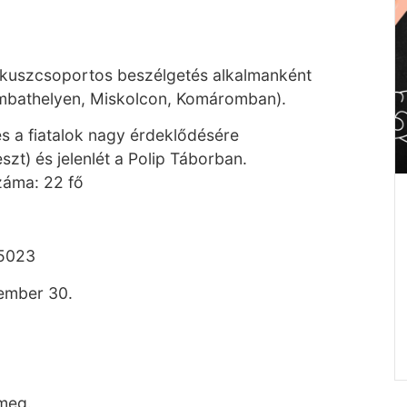
ókuszcsoportos beszélgetés alkalmanként
mbathelyen, Miskolcon, Komáromban).
és a fiatalok nagy érdeklődésére
zt) és jelenlét a Polip Táborban.
záma: 22 fő
5023
vember 30.
 meg.