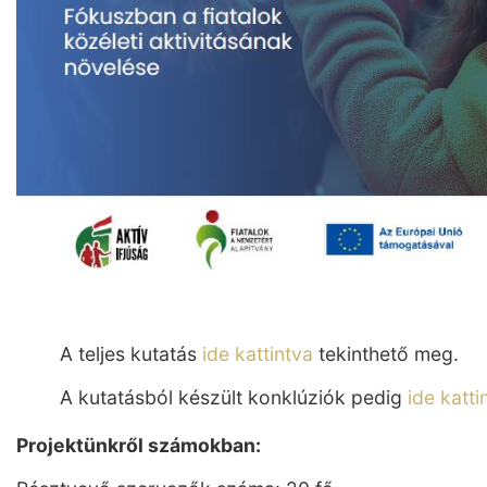
A teljes kutatás
ide kattintva
tekinthető meg.
A kutatásból készült konklúziók pedig
ide katti
Projektünkről számokban: