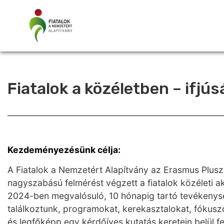
Fiatalok a közéletben – ifj
Kezdeményezésünk célja:
A Fiatalok a Nemzetért Alapítvány az Erasmus Plusz 
nagyszabású felmérést végzett a fiatalok közéleti 
2024-ben megvalósuló, 10 hónapig tartó tevékenység
találkoztunk, programokat, kerekasztalokat, fókus
és legfőképp egy kérdőíves kutatás keretein belül fel