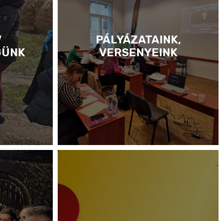
V
PÁLYÁZATAINK,
GÜNK
VERSENYEINK