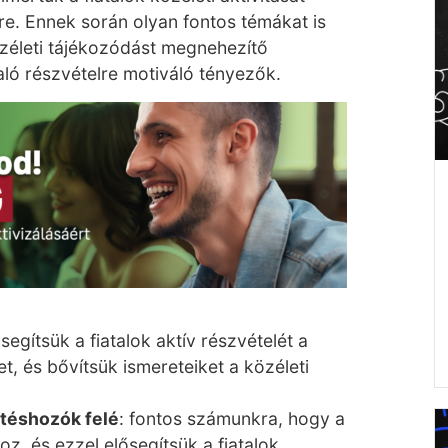
re. Ennek során olyan fontos témákat is
közéleti tájékozódást megnehezítő
ló részvételre motiváló tényezők.
segítsük a fiatalok aktív részvételét a
, és bővítsük ismereteiket a közéleti
téshozók felé
: fontos számunkra, hogy a
z, és ezzel elősegítsük a fiatalok