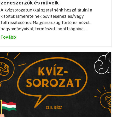
zeneszerzők és műveik
A kvízsorozatunkkal szeretnénk hozzájárulni a
kitöltők ismereteinek bővítéséhez és/vagy
felfrissítéséhez Magyarország történelmével,
hagyományaival, természeti adottságaival...
Tovább