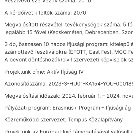
Résztvevő szervezők száma: 20 fő
A kérdőívet kitöltők száma: 2070
Megvalósított részvételi tevékenységek száma: 5 f
legalább 15 fővel (Kecskeméten, Debrecenben, Szo
3 db, összesen 10 napos ifjúsági program: kitelepül
számottevő fesztiválokra (EFOTT, East Fest, MCC Fes
A bevont döntéshozók/civil szervezeti képviselők s
Projektünk címe: Aktív Ifjúság IV
Azonosítószáma: 2023-3-HU01-KA154-YOU-00018
Megvalósítási időszak: 2024. február 1. – 2024. no
Pályázati program: Erasmus+ Program – Ifjúsági ág
Közreműködő szervezet: Tempus Közalapítvány
Projektünk az Európai Unió támogatásával valósult