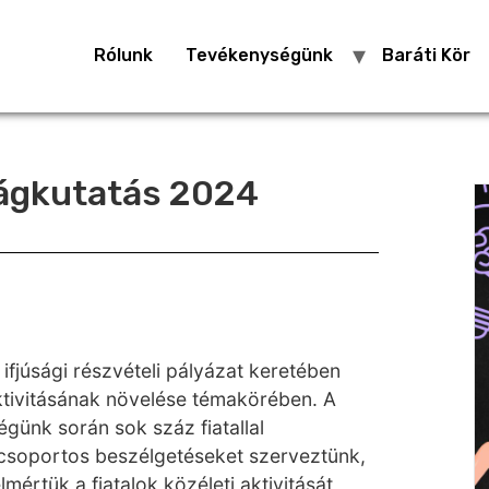
Rólunk
Tevékenységünk
Baráti Kör
úságkutatás 2024
ifjúsági részvételi pályázat keretében
aktivitásának növelése témakörében. A
ünk során sok száz fiatallal
zcsoportos beszélgetéseket szerveztünk,
mértük a fiatalok közéleti aktivitását