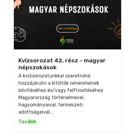
Kvízsorozat 42. rész – magyar
népszokások
A kvízsorozatunkkal szeretnénk
hozzájárulni a kitöltők ismereteinek
bővítéséhez és/vagy felfrissítéséhez
Magyarország történelmével,
hagyományaival, természeti
adottságaival...
Tovább