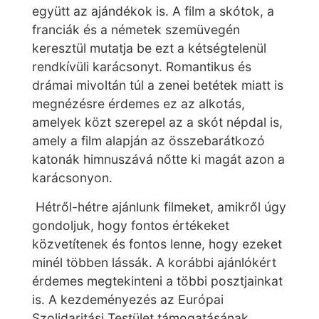
együtt az ajándékok is. A film a skótok, a
franciák és a németek szemüvegén
keresztül mutatja be ezt a kétségtelenül
rendkívüli karácsonyt. Romantikus és
drámai mivoltán túl a zenei betétek miatt is
megnézésre érdemes ez az alkotás,
amelyek közt szerepel az a skót népdal is,
amely a film alapján az összebarátkozó
katonák himnuszává nőtte ki magát azon a
karácsonyon.
Hétről-hétre ajánlunk filmeket, amikről úgy
gondoljuk, hogy fontos értékeket
közvetítenek és fontos lenne, hogy ezeket
minél többen lássák. A korábbi ajánlókért
érdemes megtekinteni a többi posztjainkat
is. A kezdeményezés az Európai
Szolidaritási Testület támogatásának