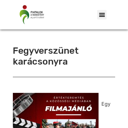
Fegyverszünet
karácsonyra
Egy