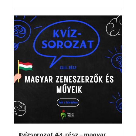
Kvízsorozat 43. rész – magyar