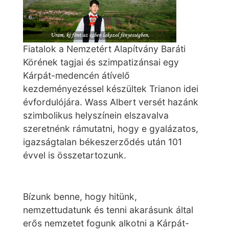
Fiatalok a Nemzetért Alapítvány Baráti
Körének tagjai és szimpatizánsai egy
Kárpát-medencén átívelő
kezdeményezéssel készültek Trianon idei
évfordulójára. Wass Albert versét hazánk
szimbolikus helyszínein elszavalva
szeretnénk rámutatni, hogy e gyalázatos,
igazságtalan békeszerződés után 101
évvel is összetartozunk.
Bízunk benne, hogy hitünk,
nemzettudatunk és tenni akarásunk által
erős nemzetet fogunk alkotni a Kárpát-