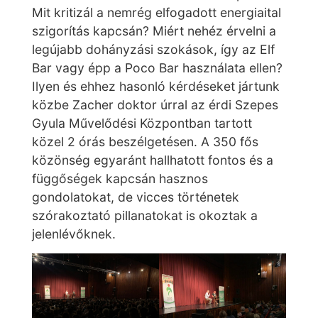
Mit kritizál a nemrég elfogadott energiaital
szigorítás kapcsán? Miért nehéz érvelni a
legújabb dohányzási szokások, így az Elf
Bar vagy épp a Poco Bar használata ellen?
Ilyen és ehhez hasonló kérdéseket jártunk
közbe Zacher doktor úrral az érdi Szepes
Gyula Művelődési Központban tartott
közel 2 órás beszélgetésen. A 350 fős
közönség
egyaránt hallhatott fontos és a
függőségek kapcsán hasznos
gondolatokat, de vicces történetek
szórakoztató pillanatokat is okoztak a
jelenlévőknek.