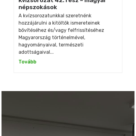
Kvízsorozat 42. rész – magyar
népszokások
A kvízsorozatunkkal szeretnénk
hozzájárulni a kitöltők ismereteinek
bővítéséhez és/vagy felfrissítéséhez
Magyarország történelmével,
hagyományaival, természeti
adottságaival...
Tovább