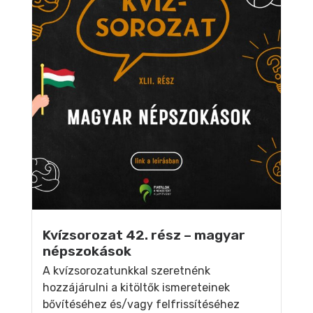
Kvízsorozat 42. rész – magyar
népszokások
A kvízsorozatunkkal szeretnénk
hozzájárulni a kitöltők ismereteinek
bővítéséhez és/vagy felfrissítéséhez