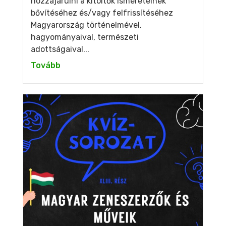
hozzájárulni a kitöltők ismereteinek
bővítéséhez és/vagy felfrissítéséhez
Magyarország történelmével,
hagyományaival, természeti
adottságaival...
Tovább