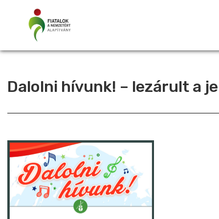
Dalolni hívunk! – lezárult a 