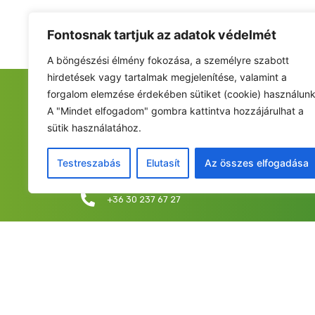
Fontosnak tartjuk az adatok védelmét
A böngészési élmény fokozása, a személyre szabott
hirdetések vagy tartalmak megjelenítése, valamint a
forgalom elemzése érdekében sütiket (cookie) használunk
FIATALOK A NEMZETÉRT ALAPÍTVÁNY
A "Mindet elfogadom" gombra kattintva hozzájárulhat a
sütik használatához.
Székhely: 6237 Kecel, Hunyadi u. 9.
Levelezési cím/iroda: 1053 Budapest, Curia utca 
Testreszabás
Elutasít
Az összes elfogadása
info@fiatalokanemzetert.hu
+36 30 237 67 27
©2025 Fia