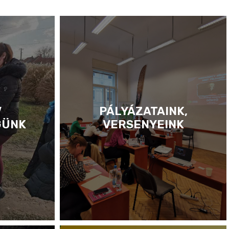
V
PÁLYÁZATAINK,
GÜNK
VERSENYEINK