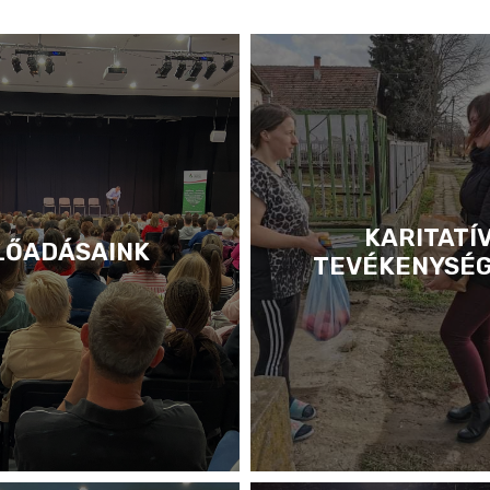
KARITATÍ
LŐADÁSAINK
TEVÉKENYSÉ