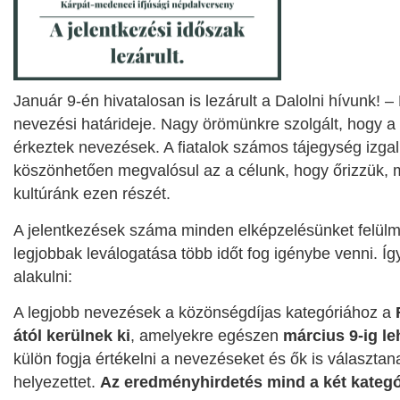
Január 9-én hivatalosan is lezárult a Dalolni hívunk!
nevezési határideje. Nagy örömünkre szolgált, hogy 
érkeztek nevezések. A fiatalok számos tájegység izga
köszönhetően megvalósul az a célunk, hogy őrizzük, 
kultúránk ezen részét.
A jelentkezések száma minden elképzelésünket felülmú
legjobbak leválogatása több időt fog igénybe venni. 
alakulni:
A legjobb nevezések a közönségdíjas kategóriához a
ától
kerülnek ki
, amelyekre egészen
március 9-ig le
külön fogja értékelni a nevezéseket és ők is választa
helyezettet.
Az eredményhirdetés mind a két kategó