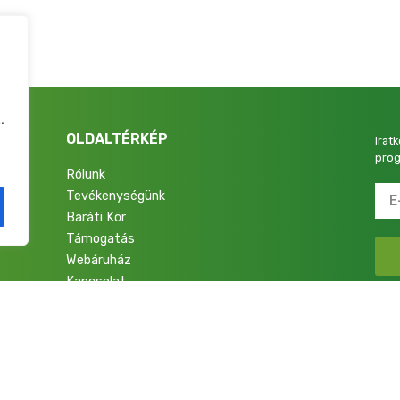
.
OLDALTÉRKÉP
Irat
prog
Rólunk
Tevékenységünk
4.
Baráti Kör
Támogatás
Webáruház
Kapcsolat
talok a Nemzetért Alapítvány. Minden jog fenntartva.
Adatkezelési Tájékoztató
|
Im