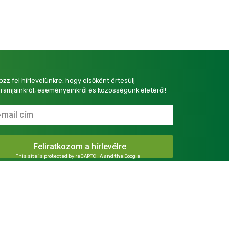
kozz fel hírlevelünkre, hogy elsőként értesülj
ramjainkról, eseményeinkről és közösségünk életéről!
This site is protected by reCAPTCHA and the Google
Privacy Policy
and
Terms of Service
apply.
presszum