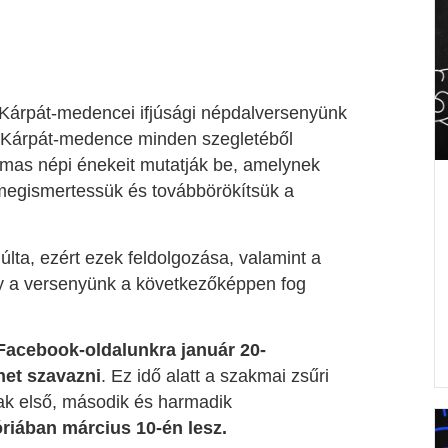
 – Kárpát-medencei ifjúsági népdalversenyünk
a Kárpát-medence minden szegletéből
lmas népi énekeit mutatják be, amelynek
megismertessük és továbbörökítsük a
lta, ezért ezek feldolgozása, valamint a
Így a versenyünk a következőképpen fog
Facebook-oldalunkra
január 20-
het szavazni
. Ez idő alatt a szakmai zsűri
nak első, második és harmadik
riában március 10-én lesz.