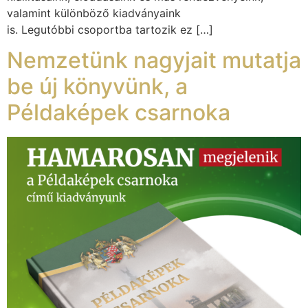
valamint különböző kiadványaink
is. Legutóbbi csoportba tartozik ez […]
Nemzetünk nagyjait mutatja
be új könyvünk, a
Példaképek csarnoka