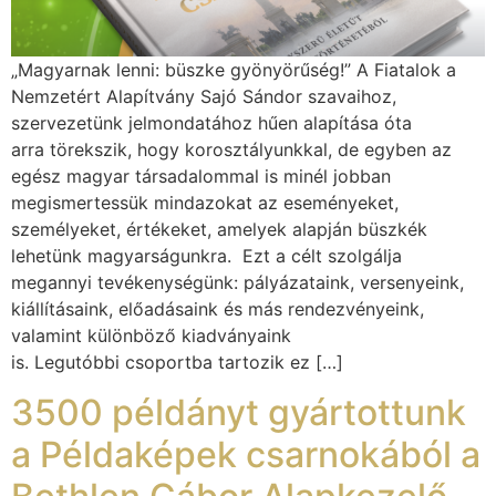
„Magyarnak lenni: büszke gyönyörűség!” A Fiatalok a
Nemzetért Alapítvány Sajó Sándor szavaihoz,
szervezetünk jelmondatához hűen alapítása óta
arra törekszik, hogy korosztályunkkal, de egyben az
egész magyar társadalommal is minél jobban
megismertessük mindazokat az eseményeket,
személyeket, értékeket, amelyek alapján büszkék
lehetünk magyarságunkra. Ezt a célt szolgálja
megannyi tevékenységünk: pályázataink, versenyeink,
kiállításaink, előadásaink és más rendezvényeink,
valamint különböző kiadványaink
is. Legutóbbi csoportba tartozik ez […]
3500 példányt gyártottunk
a Példaképek csarnokából a