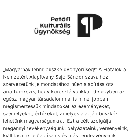
„Magyarnak lenni: büszke gyönyörűség!” A Fiatalok a
Nemzetért Alapítvány Sajó Sándor szavaihoz,
szervezetünk jelmondatához hűen alapítása óta
arra törekszik, hogy korosztályunkkal, de egyben az
egész magyar társadalommal is minél jobban
megismertessük mindazokat az eseményeket,
személyeket, értékeket, amelyek alapján büszkék
lehetünk magyarságunkra. Ezt a célt szolgálja
megannyi tevékenységünk: pályázataink, versenyeink,
kiállításaink, előadásaink és más rendezvényeink,