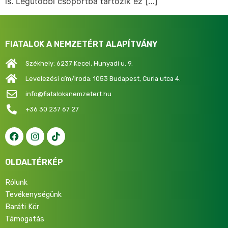
is. Legutóbbi csoportba tartozik ez […]
FIATALOK A NEMZETÉRT ALAPÍTVÁNY
Székhely: 6237 Kecel, Hunyadi u. 9.
Levelezési cím/iroda: 1053 Budapest, Curia utca 4.
info@fiatalokanemzetert.hu
+36 30 237 67 27
OLDALTÉRKÉP
Rólunk
Tevékenységünk
Baráti Kör
Támogatás