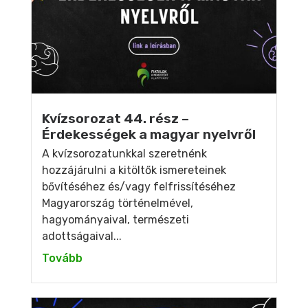
Kvízsorozat 44. rész –
Érdekességek a magyar nyelvről
A kvízsorozatunkkal szeretnénk
hozzájárulni a kitöltők ismereteinek
bővítéséhez és/vagy felfrissítéséhez
Magyarország történelmével,
hagyományaival, természeti
adottságaival...
Tovább