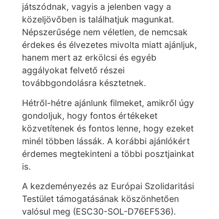
játszódnak, vagyis a jelenben vagy a
közeljövőben is találhatjuk magunkat.
Népszerűsége nem véletlen, de nemcsak
érdekes és élvezetes mivolta miatt ajánljuk,
hanem mert az erkölcsi és egyéb
aggályokat felvető részei
továbbgondolásra késztetnek.
Hétről-hétre ajánlunk filmeket, amikről úgy
gondoljuk, hogy fontos értékeket
közvetítenek és fontos lenne, hogy ezeket
minél többen lássák. A korábbi ajánlókért
érdemes megtekinteni a többi posztjainkat
is.
A kezdeményezés az Európai Szolidaritási
Testület támogatásának köszönhetően
valósul meg (ESC30-SOL-D76EF536).