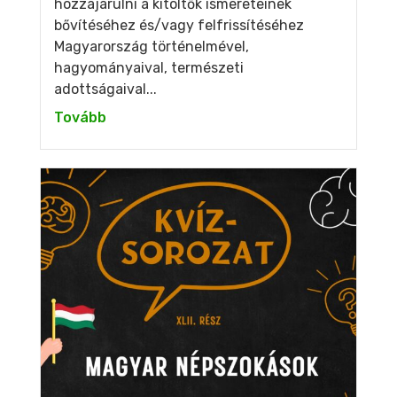
hozzájárulni a kitöltők ismereteinek
bővítéséhez és/vagy felfrissítéséhez
Magyarország történelmével,
hagyományaival, természeti
adottságaival...
Tovább