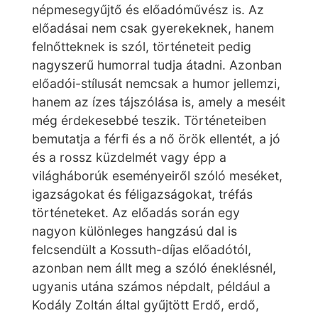
népmesegyűjtő és előadóművész is. Az
előadásai nem csak gyerekeknek, hanem
felnőtteknek is szól, történeteit pedig
nagyszerű humorral tudja átadni. Azonban
előadói-stílusát nemcsak a humor jellemzi,
hanem az ízes tájszólása is, amely a meséit
még érdekesebbé teszik. Történeteiben
bemutatja a férfi és a nő örök ellentét, a jó
és a rossz küzdelmét vagy épp a
világháborúk eseményeiről szóló meséket,
igazságokat és féligazságokat, tréfás
történeteket. Az előadás során egy
nagyon különleges hangzású dal is
felcsendült a Kossuth-díjas előadótól,
azonban nem állt meg a szóló éneklésnél,
ugyanis utána számos népdalt, például a
Kodály Zoltán által gyűjtött Erdő, erdő,