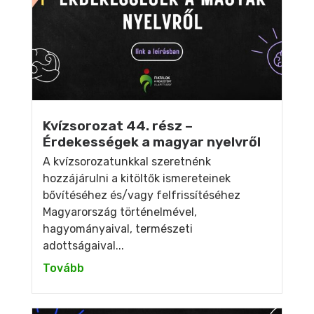
Kvízsorozat 44. rész –
Érdekességek a magyar nyelvről
A kvízsorozatunkkal szeretnénk
hozzájárulni a kitöltők ismereteinek
bővítéséhez és/vagy felfrissítéséhez
Magyarország történelmével,
hagyományaival, természeti
adottságaival...
Tovább