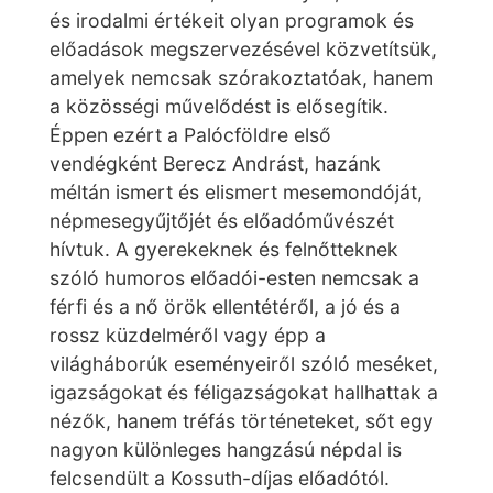
és irodalmi értékeit olyan programok és
előadások megszervezésével közvetítsük,
amelyek nemcsak szórakoztatóak, hanem
a közösségi művelődést is elősegítik.
Éppen ezért a Palócföldre első
vendégként Berecz Andrást, hazánk
méltán ismert és elismert mesemondóját,
népmesegyűjtőjét és előadóművészét
hívtuk. A gyerekeknek és felnőtteknek
szóló humoros előadói-esten nemcsak a
férfi és a nő örök ellentétéről, a jó és a
rossz küzdelméről vagy épp a
világháborúk eseményeiről szóló meséket,
igazságokat és féligazságokat hallhattak a
nézők, hanem tréfás történeteket, sőt egy
nagyon különleges hangzású népdal is
felcsendült a Kossuth-díjas előadótól.