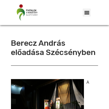
Berecz András
előadása Szécsényben
A