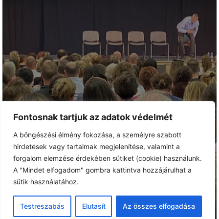
ELŐADÁSAINK
Fontosnak tartjuk az adatok védelmét
A böngészési élmény fokozása, a személyre szabott
hirdetések vagy tartalmak megjelenítése, valamint a
forgalom elemzése érdekében sütiket (cookie) használunk.
A "Mindet elfogadom" gombra kattintva hozzájárulhat a
sütik használatához.
Testreszabás
Elutasít
Az összes elfogadása