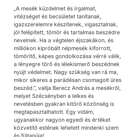
„A mesék küzdelmet és irgalmat,
vitézséget és becsületet tanítanak,
igazszerelemre készítenek, vigasztalnak,
jól felépített, tömör és tartalmas beszédre
nevelnek. Ha a végtelen éjszakákon, és
milliókon kipróbált népmesék kiforrott,
tömörítő, képes gondolkozása vérré válik,
a lényegre törő és lélekismerő beszédnek
nyújt védelmet. Nagy szükség van rá ma,
mikor sikeres a parádésan csomagolt üres
beszéd.”, vallja Berecz András a mesékről,
melyet Szécsényben a lelkes és
nevetésben gyakran kitörő közönség is
megtapasztalhatott. Egy vidám,
ugyanakkor nagyon egyedi és értéket
közvetítő estének lehetett mindenki szem
és fültanúja!