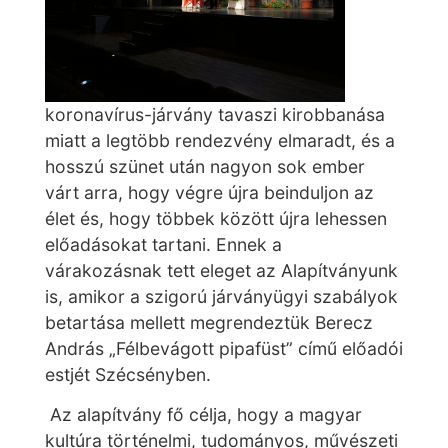
koronavírus-járvány tavaszi kirobbanása
miatt a legtöbb rendezvény elmaradt, és a
hosszú szünet után nagyon sok ember
várt arra, hogy végre újra beinduljon az
élet és, hogy többek között újra lehessen
előadásokat tartani. Ennek a
várakozásnak tett eleget az Alapítványunk
is, amikor a szigorú járványügyi szabályok
betartása mellett megrendeztük Berecz
András „Félbevágott pipafüst” című előadói
estjét Szécsényben.
Az alapítvány fő célja, hogy a magyar
kultúra történelmi, tudományos, művészeti