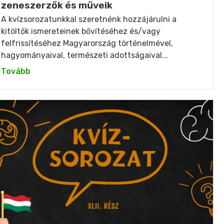
zeneszerzők és műveik
A kvízsorozatunkkal szeretnénk hozzájárulni a
kitöltők ismereteinek bővítéséhez és/vagy
felfrissítéséhez Magyarország történelmével,
hagyományaival, természeti adottságaival...
Tovább