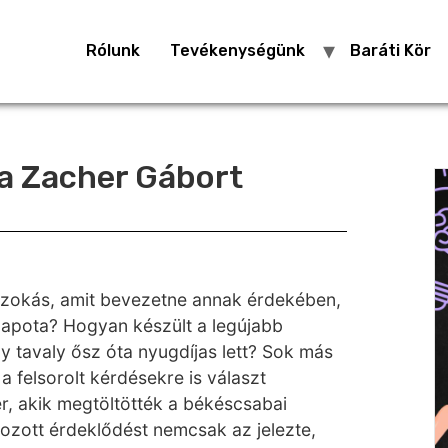
Rólunk
Tevékenységünk
Baráti Kör
ta Zacher Gábort
szokás, amit bevezetne annak érdekében,
lapota? Hogyan készült a legújabb
y tavaly ősz óta nyugdíjas lett? Sok más
a felsorolt kérdésekre is választ
r, akik megtöltötték a békéscsabai
ozott érdeklődést nemcsak az jelezte,