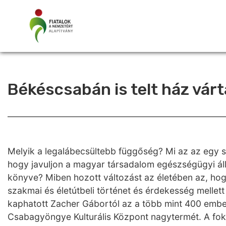
Békéscsabán is telt ház vár
Melyik a legalábecsültebb függőség? Mi az az egy 
hogy javuljon a magyar társadalom egészségügyi ál
könyve? Miben hozott változást az életében az, hog
szakmai és életútbeli történet és érdekesség mellett 
kaphatott Zacher Gábortól az a több mint 400 embe
Csabagyöngye Kulturális Központ nagytermét. A fok