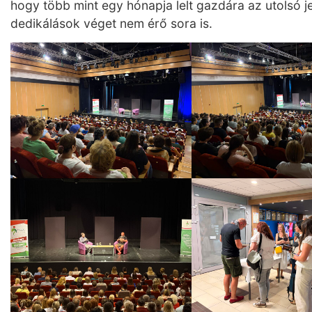
hogy több mint egy hónapja lelt gazdára az utolsó j
dedikálások véget nem érő sora is.