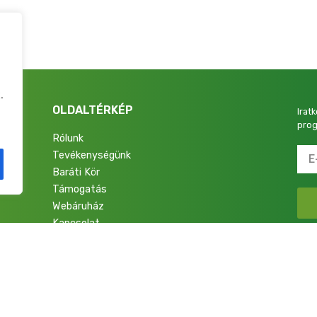
.
OLDALTÉRKÉP
Irat
prog
Rólunk
Tevékenységünk
4.
Baráti Kör
Támogatás
Webáruház
Kapcsolat
talok a Nemzetért Alapítvány. Minden jog fenntartva.
Adatkezelési Tájékoztató
|
Im