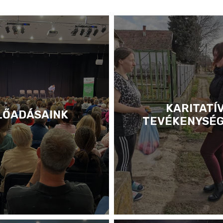
KARITATÍ
LŐADÁSAINK
TEVÉKENYSÉ