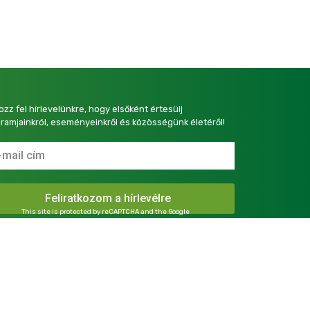
kozz fel hírlevelünkre, hogy elsőként értesülj
ramjainkról, eseményeinkről és közösségünk életéről!
This site is protected by reCAPTCHA and the Google
Privacy Policy
and
Terms of Service
apply.
presszum