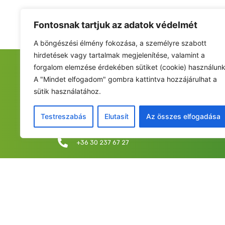
Fontosnak tartjuk az adatok védelmét
A böngészési élmény fokozása, a személyre szabott
hirdetések vagy tartalmak megjelenítése, valamint a
forgalom elemzése érdekében sütiket (cookie) használunk
FIATALOK A NEMZETÉRT ALAPÍTVÁNY
A "Mindet elfogadom" gombra kattintva hozzájárulhat a
sütik használatához.
Székhely: 6237 Kecel, Hunyadi u. 9.
Levelezési cím/iroda: 1053 Budapest, Curia utca 
Testreszabás
Elutasít
Az összes elfogadása
info@fiatalokanemzetert.hu
+36 30 237 67 27
©2025 Fia