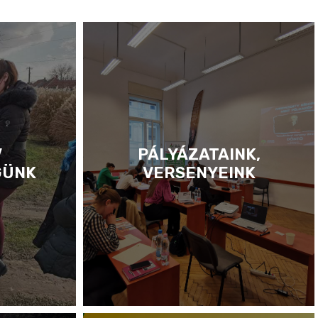
V
PÁLYÁZATAINK,
GÜNK
VERSENYEINK