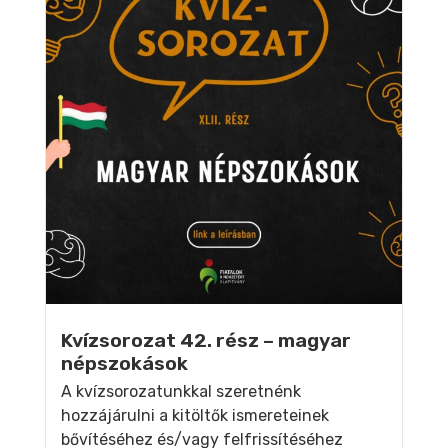
Kvízsorozat 42. rész – magyar
népszokások
A kvízsorozatunkkal szeretnénk
hozzájárulni a kitöltők ismereteinek
bővítéséhez és/vagy felfrissítéséhez