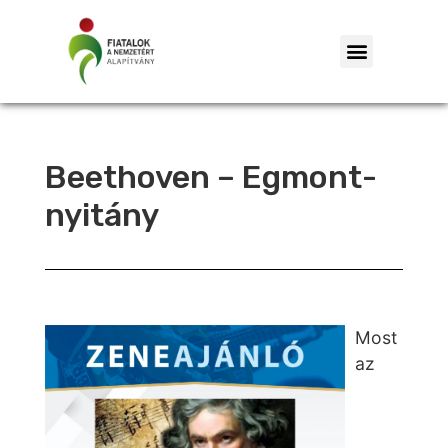
Beethoven – Egmont-
nyitány
Most
az