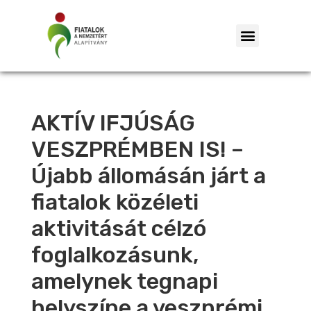
AKTÍV IFJÚSÁG
VESZPRÉMBEN IS! –
Újabb állomásán járt a
fiatalok közéleti
aktivitását célzó
foglalkozásunk,
amelynek tegnapi
helyszíne a veszprémi