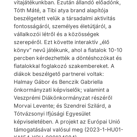
vitajátékunkban. Ezután állandó előadónk,
Tóth Máté, a Tibi atya brand alapítója
beszélgetett velük a társadalmi aktivitás
fontosságáról, személyes életútjáról, a
vállalkozói létről és a közösségek
szerepéről. Ezt követte interaktív „élő
könyv“ nevű játékunk, ahol a fiatalok 10-10
percben kérdezhették a döntéshozókat és
fiatalokkal foglakozó szakembereket. A
diákok beszélgető partnerei voltak:
Halmay Gábor és Benczik Gabriella
önkormányzati képviselők; valamint a
Veszprémi Diákönkormányzat részéről
Morvai Levente; és Szendrei Szilárd, a
Tótvázsonyi Ifjúsági Egyesület
képviseletében. A projekt az Európai Unió
támogatásával valósul meg (2023-1-HU01-