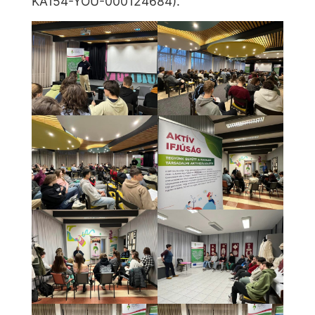
KA154-YOU-000124684).