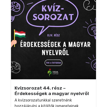
Kvízsorozat 44. rész –
Érdekességek a magyar nyelvről
A kvízsorozatunkkal szeretnénk
hozzájárulni a kitöltők ismereteinek