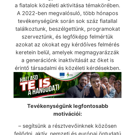
a fiatalok közéleti aktivitása témakörében.
A 2022-ben megvalósuló, több hónapos
tevékenységünk során sok száz fiatallal
találkoztunk, beszélgettünk, programokat
szerveztünk, és legfőképp felmértük
azokat az okokat egy kérdőíves felmérés
keretein belül, amelyek megmagyarázzák
a generációnk inaktivitását az őket is
érintő társadalmi és közéleti kérdésekben.
Tevékenységünk legfontosabb
motivációi:
– segítsünk a résztvevőinknek közösen
fejlődni, aktív, nemzeti és európai öntudatú