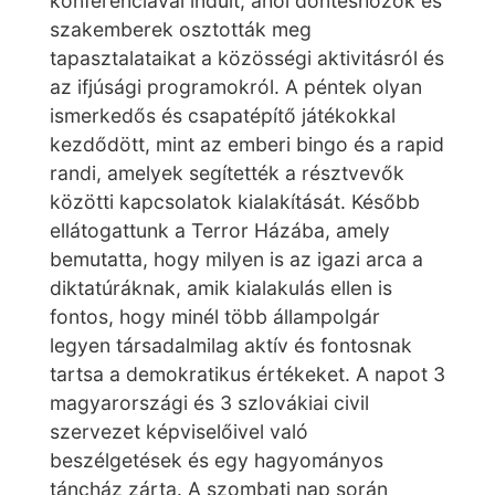
konferenciával indult, ahol döntéshozók és
szakemberek osztották meg
tapasztalataikat a közösségi aktivitásról és
az ifjúsági programokról. A péntek olyan
ismerkedős és csapatépítő játékokkal
kezdődött, mint az emberi bingo és a rapid
randi, amelyek segítették a résztvevők
közötti kapcsolatok kialakítását. Később
ellátogattunk a Terror Házába, amely
bemutatta, hogy milyen is az igazi arca a
diktatúráknak, amik kialakulás ellen is
fontos, hogy minél több állampolgár
legyen társadalmilag aktív és fontosnak
tartsa a demokratikus értékeket. A napot 3
magyarországi és 3 szlovákiai civil
szervezet képviselőivel való
beszélgetések és egy hagyományos
táncház zárta. A szombati nap során