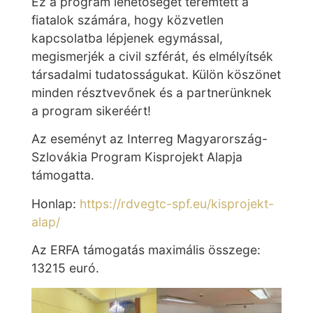
Ez a program lehetőséget teremtett a
fiatalok számára, hogy közvetlen
kapcsolatba lépjenek egymással,
megismerjék a civil szférát, és elmélyítsék
társadalmi tudatosságukat. Külön köszönet
minden résztvevőnek és a partnerünknek
a program sikeréért!
Az eseményt az Interreg Magyarország-
Szlovákia Program Kisprojekt Alapja
támogatta.
Honlap:
https://rdvegtc-spf.eu/kisprojekt-
alap/
Az ERFA támogatás maximális összege:
13215 euró.