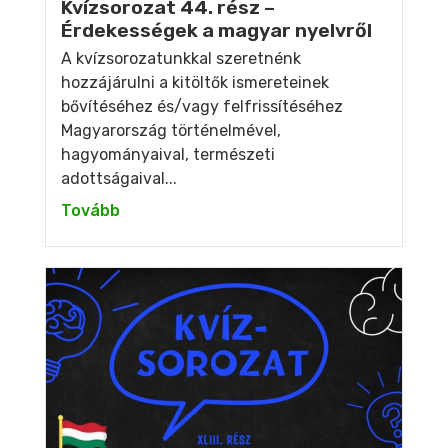
Kvízsorozat 44. rész –
Érdekességek a magyar nyelvről
A kvízsorozatunkkal szeretnénk
hozzájárulni a kitöltők ismereteinek
bővítéséhez és/vagy felfrissítéséhez
Magyarország történelmével,
hagyományaival, természeti
adottságaival...
Tovább