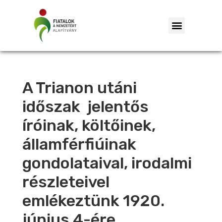
A Trianon utáni
időszak jelentős
íróinak, költőinek,
államférfiúinak
gondolataival, irodalmi
részleteivel
emlékeztünk 1920.
június 4-ére