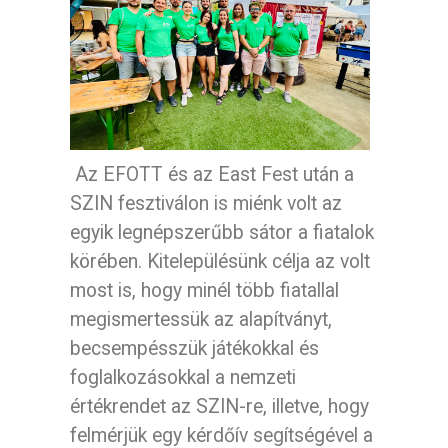
Az EFOTT és az East Fest után a
SZIN fesztiválon is miénk volt az
egyik legnépszerűbb sátor a fiatalok
körében. Kitelepülésünk célja az volt
most is, hogy minél több fiatallal
megismertessük az alapítványt,
becsempésszük játékokkal és
foglalkozásokkal a nemzeti
értékrendet az SZIN-re, illetve, hogy
felmérjük egy kérdőív segítségével a