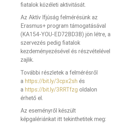
fiatalok közéleti aktivitását.
Az Aktív Ifjúság felmérésünk az
Erasmus+ program támogatásával
(KA154-YOU-ED72BD3B) jön létre, a
szervezés pedig fiatalok
kezdeményezésével és részvételével
zajlik.
További részletek a felmérésről
a
https://bit.ly/3cpx2sh
és
a
https://bit.ly/3RRTfzg
oldalon
érhető el.
Az eseményről készült
képgalériánkat itt tekinthetitek meg: