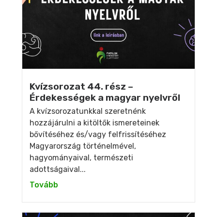
Kvízsorozat 44. rész –
Érdekességek a magyar nyelvről
A kvízsorozatunkkal szeretnénk
hozzájárulni a kitöltők ismereteinek
bővítéséhez és/vagy felfrissítéséhez
Magyarország történelmével,
hagyományaival, természeti
adottságaival...
Tovább