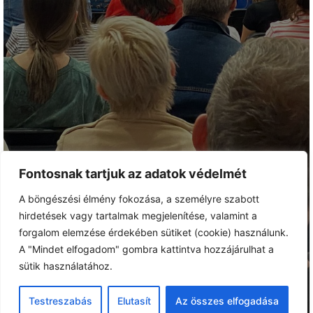
Fontosnak tartjuk az adatok védelmét
A böngészési élmény fokozása, a személyre szabott
hirdetések vagy tartalmak megjelenítése, valamint a
forgalom elemzése érdekében sütiket (cookie) használunk.
A "Mindet elfogadom" gombra kattintva hozzájárulhat a
sütik használatához.
Testreszabás
Elutasít
Az összes elfogadása