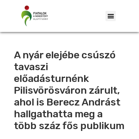
A nyár elejébe csúszó
tavaszi
előadásturnénk
Pilisvörösváron zárult,
ahol is Berecz Andrást
hallgathatta meg a
több száz fős publikum