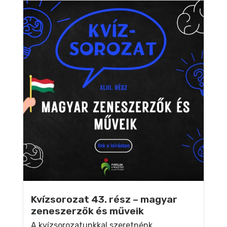
Kvízsorozat 43. rész – magyar
zeneszerzők és műveik
A kvízsorozatunkkal szeretnénk