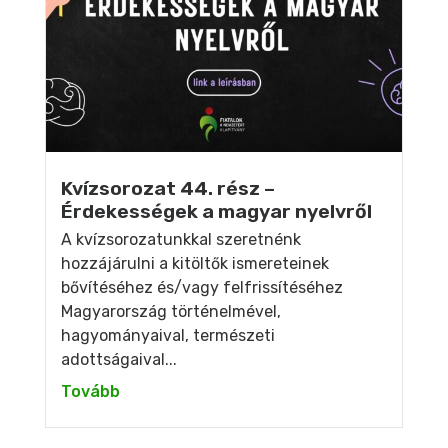
Kvízsorozat 44. rész –
Érdekességek a magyar nyelvről
A kvízsorozatunkkal szeretnénk
hozzájárulni a kitöltők ismereteinek
bővítéséhez és/vagy felfrissítéséhez
Magyarország történelmével,
hagyományaival, természeti
adottságaival...
Tovább