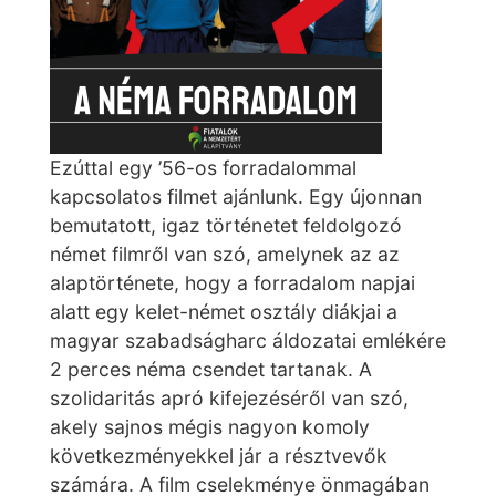
Ezúttal egy ’56-os forradalommal
kapcsolatos filmet ajánlunk. Egy újonnan
bemutatott, igaz történetet feldolgozó
német filmről van szó, amelynek az az
alaptörténete, hogy a forradalom napjai
alatt egy kelet-német osztály diákjai a
magyar szabadságharc áldozatai emlékére
2 perces néma csendet tartanak. A
szolidaritás apró kifejezéséről van szó,
akely sajnos mégis nagyon komoly
következményekkel jár a résztvevők
számára. A film cselekménye önmagában