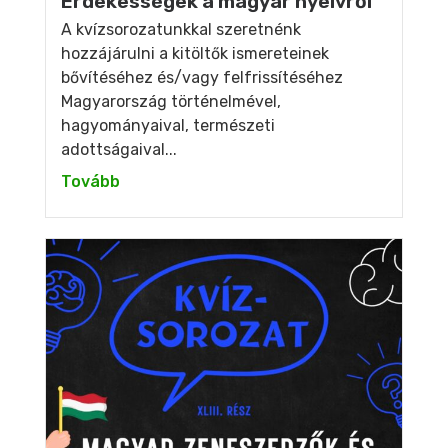
Érdekességek a magyar nyelvről
A kvízsorozatunkkal szeretnénk
hozzájárulni a kitöltők ismereteinek
bővítéséhez és/vagy felfrissítéséhez
Magyarország történelmével,
hagyományaival, természeti
adottságaival...
Tovább