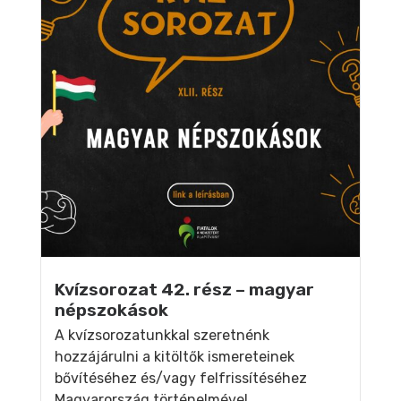
Kvízsorozat 42. rész – magyar
népszokások
A kvízsorozatunkkal szeretnénk
hozzájárulni a kitöltők ismereteinek
bővítéséhez és/vagy felfrissítéséhez
Magyarország történelmével,