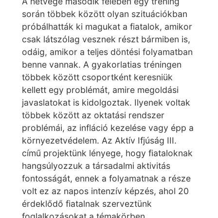
A hétvége második felében egy tréning
során többek között olyan szituációkban
próbálhatták ki magukat a fiatalok, amikor
csak látszólag vesznek részt bármiben is,
odáig, amikor a teljes döntési folyamatban
benne vannak. A gyakorlatias tréningen
többek között csoportként keresniük
kellett egy problémát, amire megoldási
javaslatokat is kidolgoztak. Ilyenek voltak
többek között az oktatási rendszer
problémái, az infláció kezelése vagy épp a
környezetvédelem. Az Aktív Ifjúság III.
című projektünk lényege, hogy fiataloknak
hangsúlyozzuk a társadalmi aktivitás
fontosságát, ennek a folyamatnak a része
volt ez az napos intenzív képzés, ahol 20
érdeklődő fiatalnak szerveztünk
foglalkozásokat a témakörben.