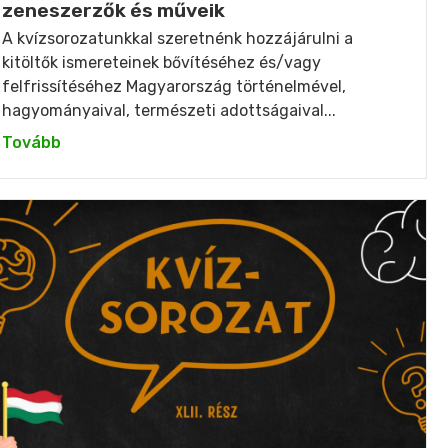
zeneszerzők és műveik
A kvízsorozatunkkal szeretnénk hozzájárulni a
kitöltők ismereteinek bővítéséhez és/vagy
felfrissítéséhez Magyarország történelmével,
hagyományaival, természeti adottságaival...
Tovább