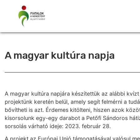
A magyar kultúra napja
A magyar kultúra napjára készítettük az alábbi kvízt
projektünk keretén belül, amely segít felmérni a tud
bővítheti is azt. Érdemes kitölteni, hiszen azok közöt
kisorsolunk egy-egy darabot a Petőfi Sándoros hát
sorsolás várható ideje: 2023. február 28.
A projekt az Európai Unió támogatásával valósul me