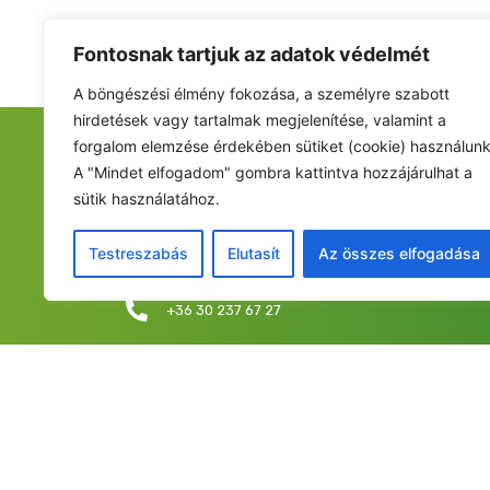
Fontosnak tartjuk az adatok védelmét
A böngészési élmény fokozása, a személyre szabott
hirdetések vagy tartalmak megjelenítése, valamint a
forgalom elemzése érdekében sütiket (cookie) használunk
FIATALOK A NEMZETÉRT ALAPÍTVÁNY
A "Mindet elfogadom" gombra kattintva hozzájárulhat a
sütik használatához.
Székhely: 6237 Kecel, Hunyadi u. 9.
Levelezési cím/iroda: 1053 Budapest, Curia utca 
Testreszabás
Elutasít
Az összes elfogadása
info@fiatalokanemzetert.hu
+36 30 237 67 27
©2025 Fia