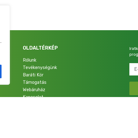
.
OLDALTÉRKÉP
Irat
prog
Rólunk
Tevékenységünk
4.
Baráti Kör
Támogatás
Webáruház
Kapcsolat
talok a Nemzetért Alapítvány. Minden jog fenntartva.
Adatkezelési Tájékoztató
|
Im