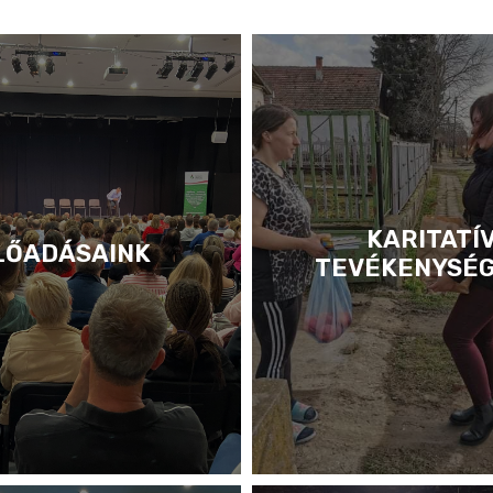
KARITATÍ
LŐADÁSAINK
TEVÉKENYSÉ