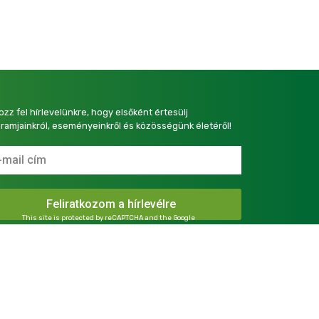
kozz fel hírlevelünkre, hogy elsőként értesülj
ramjainkról, eseményeinkről és közösségünk életéről!
This site is protected by reCAPTCHA and the Google
Privacy Policy
and
Terms of Service
apply.
presszum