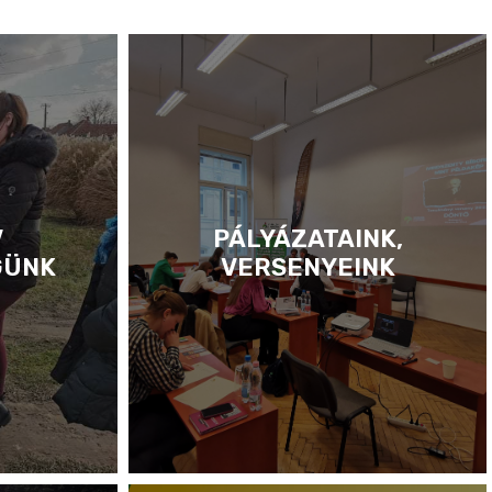
V
PÁLYÁZATAINK,
GÜNK
VERSENYEINK