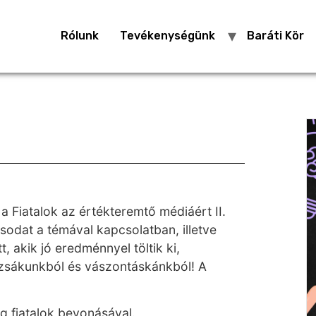
Rólunk
Tevékenységünk
Baráti Kör
 a Fiatalok az értékteremtő médiáért II.
ásodat a témával kapcsolatban, illetve
t, akik jó eredménnyel töltik ki,
izsákunkból és vászontáskánkból! A
g fiatalok bevonásával.