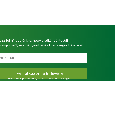
kozz fel hírlevelünkre, hogy elsőként értesülj
ramjainkról, eseményeinkről és közösségünk életéről!
This site is protected by reCAPTCHA and the Google
Privacy Policy
and
Terms of Service
apply.
presszum