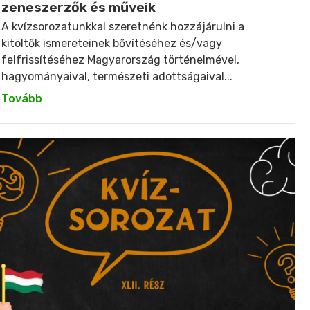
zeneszerzők és műveik
A kvízsorozatunkkal szeretnénk hozzájárulni a
kitöltők ismereteinek bővítéséhez és/vagy
felfrissítéséhez Magyarország történelmével,
hagyományaival, természeti adottságaival...
Tovább