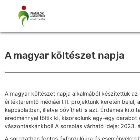
A magyar költészet napja
A magyar költészet napja alkalmából készítettük az 
értékteremtő médiáért II. projektünk keretén belül, 
kapcsolatban, illetve bővítheti is azt. Érdemes kitölt
eredménnyel töltik ki, kisorsolunk egy-egy darabot 
vászontáskánkból! A sorsolás várható ideje: 2023. áp
A sorozatban fontos évfordulókra és eseményekre hív