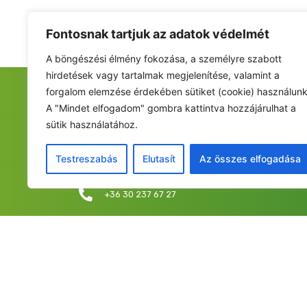
Fontosnak tartjuk az adatok védelmét
A böngészési élmény fokozása, a személyre szabott
hirdetések vagy tartalmak megjelenítése, valamint a
forgalom elemzése érdekében sütiket (cookie) használunk
FIATALOK A NEMZETÉRT ALAPÍTVÁNY
A "Mindet elfogadom" gombra kattintva hozzájárulhat a
sütik használatához.
Székhely: 6237 Kecel, Hunyadi u. 9.
Levelezési cím/iroda: 1053 Budapest, Curia utca 
Testreszabás
Elutasít
Az összes elfogadása
info@fiatalokanemzetert.hu
+36 30 237 67 27
©2025 Fia