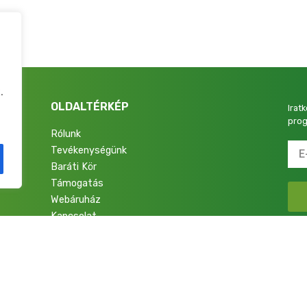
.
OLDALTÉRKÉP
Irat
prog
Rólunk
Tevékenységünk
4.
Baráti Kör
Támogatás
Webáruház
Kapcsolat
talok a Nemzetért Alapítvány. Minden jog fenntartva.
Adatkezelési Tájékoztató
|
Im