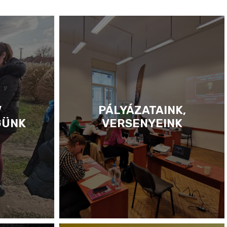
V
PÁLYÁZATAINK,
GÜNK
VERSENYEINK