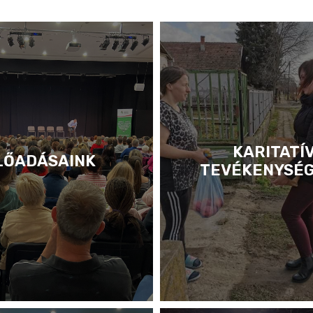
KARITATÍ
LŐADÁSAINK
TEVÉKENYSÉ