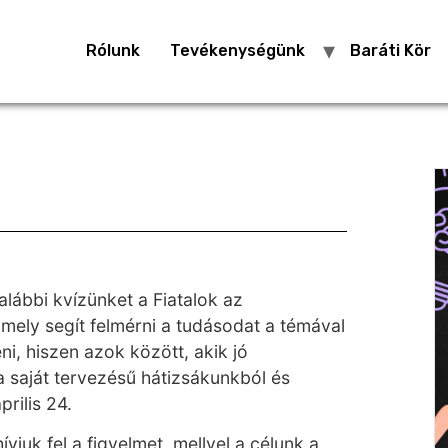
Rólunk
Tevékenységünk
Baráti Kör
alábbi kvízünket a Fiatalok az
amely segít felmérni a tudásodat a témával
eni, hiszen azok között, akik jó
a saját tervezésű hátizsákunkból és
rilis 24.
juk fel a figyelmet, mellyel a célunk a