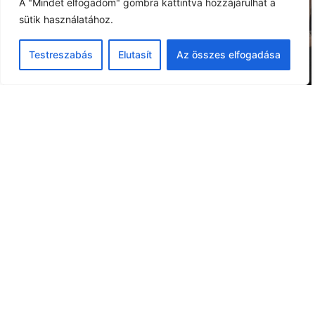
A "Mindet elfogadom" gombra kattintva hozzájárulhat a
sütik használatához.
Testreszabás
Elutasít
Az összes elfogadása