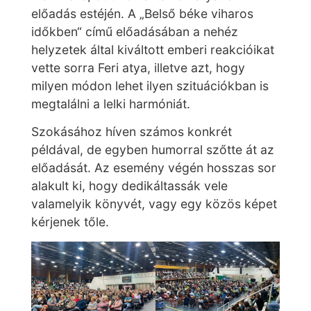
előadás estéjén. A „Belső béke viharos
időkben“ című előadásában a nehéz
helyzetek által kiváltott emberi reakcióikat
vette sorra Feri atya, illetve azt, hogy
milyen módon lehet ilyen szituációkban is
megtalálni a lelki harmóniát.
Szokásához híven
számos konkrét
példával, de egyben humorral szőtte át az
előadását. Az esemény végén hosszas sor
alakult ki, hogy dedikáltassák vele
valamelyik könyvét, vagy egy közös képet
kérjenek tőle.