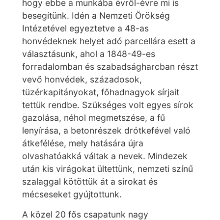
hogy ebbe a munkába évről-évre mi is
besegítünk. Idén a Nemzeti Örökség
Intézetével egyeztetve a 48-as
honvédeknek helyet adó parcellára esett a
választásunk, ahol a 1848-49-es
forradalomban és szabadságharcban részt
vevő honvédek, századosok,
tüzérkapitányokat, főhadnagyok sírjait
tettük rendbe. Szükséges volt egyes sírok
gazolása, néhol megmetszése, a fű
lenyírása, a betonrészek drótkefével való
átkefélése, mely hatására újra
olvashatóakká váltak a nevek. Mindezek
után kis virágokat ültettünk, nemzeti színű
szalaggal kötöttük át a sírokat és
mécseseket gyújtottunk.
A közel 20 fős csapatunk nagy