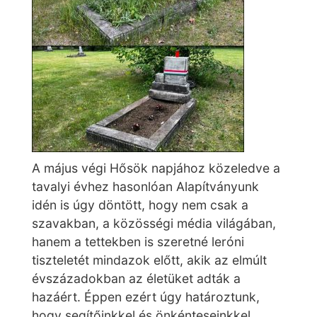
A május végi Hősök napjához közeledve a
tavalyi évhez hasonlóan Alapítványunk
idén is úgy döntött, hogy nem csak a
szavakban, a közösségi média világában,
hanem a tettekben is szeretné leróni
tiszteletét mindazok előtt, akik az elmúlt
évszázadokban az életüket adták a
hazáért. Éppen ezért úgy határoztunk,
hogy segítőinkkel és önkénteseinkkel