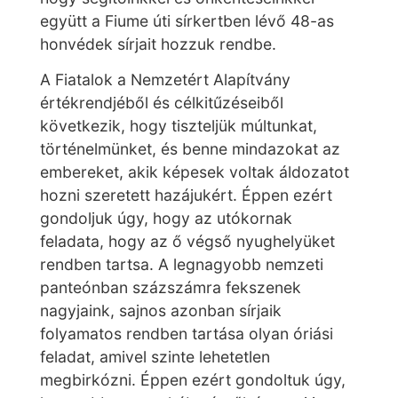
együtt a Fiume úti sírkertben lévő 48-as
honvédek sírjait hozzuk rendbe.
A Fiatalok a Nemzetért Alapítvány
értékrendjéből és célkitűzéseiből
következik, hogy tiszteljük múltunkat,
történelmünket, és benne mindazokat az
embereket, akik képesek voltak áldozatot
hozni szeretett hazájukért. Éppen ezért
gondoljuk úgy, hogy az utókornak
feladata, hogy az ő végső nyughelyüket
rendben tartsa. A legnagyobb nemzeti
panteónban százszámra fekszenek
nagyjaink, sajnos azonban sírjaik
folyamatos rendben tartása olyan óriási
feladat, amivel szinte lehetetlen
megbirkózni. Éppen ezért gondoltuk úgy,