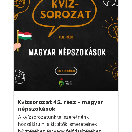
Kvízsorozat 42. rész – magyar
népszokások
A kvízsorozatunkkal szeretnénk
hozzájárulni a kitöltők ismereteinek
bővítéséhez és/vagy felfrissítéséhez