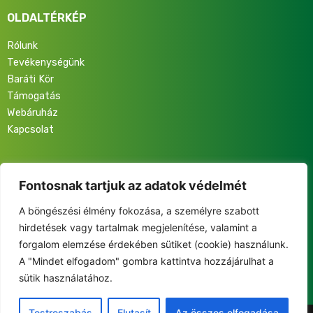
OLDALTÉRKÉP
Rólunk
Tevékenységünk
Baráti Kör
Támogatás
Webáruház
Kapcsolat
Iratkozz fel hírlevelünkre, hogy elsőként értesülj programjainkról,
eseményeinkről és közösségünk életéről!
Fontosnak tartjuk az adatok védelmét
A böngészési élmény fokozása, a személyre szabott
hirdetések vagy tartalmak megjelenítése, valamint a
forgalom elemzése érdekében sütiket (cookie) használunk.
A "Mindet elfogadom" gombra kattintva hozzájárulhat a
This site is protected by reCAPTCHA and the Google
sütik használatához.
Privacy Policy
and
Terms of Service
apply.
Testreszabás
Elutasít
Az összes elfogadása