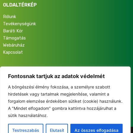
OLDALTÉRKÉP
Rólunk
Tevékenységünk
Baráti Kör
Támogatás
Webáruház
Kapcsolat
Iratkozz fel hírlevelünkre, hogy elsőként értesülj programjainkról,
eseményeinkről és közösségünk életéről!
Fontosnak tartjuk az adatok védelmét
A böngészési élmény fokozása, a személyre szabott
hirdetések vagy tartalmak megjelenítése, valamint a
forgalom elemzése érdekében sütiket (cookie) használunk.
A "Mindet elfogadom" gombra kattintva hozzájárulhat a
This site is protected by reCAPTCHA and the Google
sütik használatához.
Privacy Policy
and
Terms of Service
apply.
Testreszabás
Elutasít
Az összes elfogadása