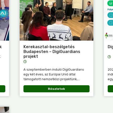
k
Kerekasztal-beszélgetés
Di
Budapesten – DigiGuardians
k
projekt
A szeptemberben induló DigiGuardians
202
egy két éves, az Európai Unió által
ind
támogatott nemzetközi projektünk,...
egy
Részletek