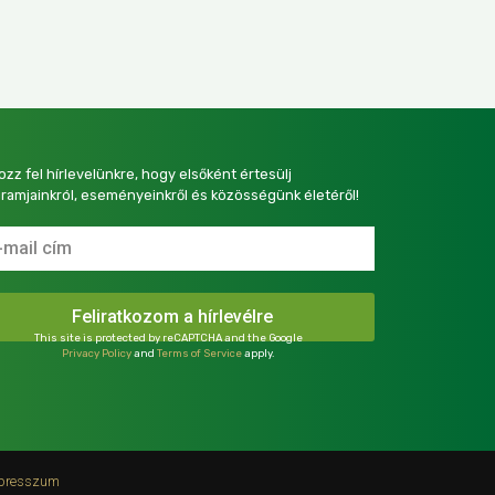
kozz fel hírlevelünkre, hogy elsőként értesülj
ramjainkról, eseményeinkről és közösségünk életéről!
This site is protected by reCAPTCHA and the Google
Privacy Policy
and
Terms of Service
apply.
presszum