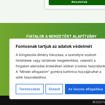
Részletek
FIATALOK A NEMZETÉRT ALAPÍTVÁNY
Székhely: 6237 Kecel, Hunyadi u. 9.
Fontosnak tartjuk az adatok védelmét
Levelezési cím/iroda: 1053 Budapest, Curia utca 
A böngészési élmény fokozása, a személyre szabott
info@fiatalokanemzetert.hu
hirdetések vagy tartalmak megjelenítése, valamint a
forgalom elemzése érdekében sütiket (cookie) használunk
+36 30 237 67 27
A "Mindet elfogadom" gombra kattintva hozzájárulhat a
sütik használatához.
Testreszabás
Elutasít
Az összes elfogadása
©2025 Fia