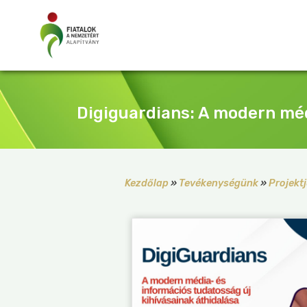
Digiguardians: A modern méd
Kezdőlap
»
Tevékenységünk
»
Projektj