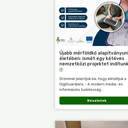
Újabb mérföldkő alapítványun
életében: ismét egy kétéves
nemzetközi projektet indítun
Örömmel jelentjük be, hogy elindítjuk a
DigiGuardians – A modern média- és
információs tudatosság...
Részletek