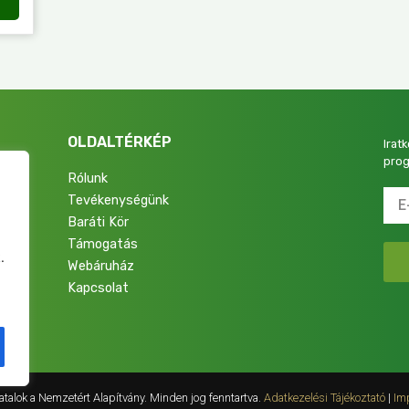
OLDALTÉRKÉP
Irat
prog
Rólunk
Tevékenységünk
4.
Baráti Kör
Támogatás
.
Webáruház
Kapcsolat
talok a Nemzetért Alapítvány. Minden jog fenntartva.
Adatkezelési Tájékoztató
|
Im