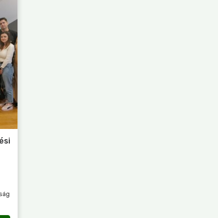
ési
ság