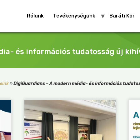
Rólunk
Tevékenységünk
Baráti Kör
ia- és információs tudatosság új kihí
eink
»
DigiGuardians – A modern média- és információs tudatos