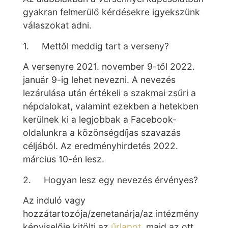
gyakran felmerülő kérdésekre igyekszünk
válaszokat adni.
1. Mettől meddig tart a verseny?
A versenyre 2021. november 9-től 2022.
január 9-ig lehet nevezni. A nevezés
lezárulása után értékeli a szakmai zsűri a
népdalokat, valamint ezekben a hetekben
kerülnek ki a legjobbak a Facebook-
oldalunkra a közönségdíjas szavazás
céljából. Az eredményhirdetés 2022.
március 10-én lesz.
2. Hogyan lesz egy nevezés érvényes?
Az induló vagy
hozzátartozója/zenetanárja/az intézmény
képviselője kitölti az
űrlapot
, majd az ott