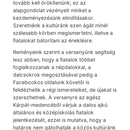
tovább kell örökítenünk; ez az
alapgondolat vezényelt minket a
kezdeményezésünk elindításakor.
Szeretnénk a kultúránk ezen ágát minél
szélesebb körben megismertetni, illetve a
fiatalokat bátorítani az éneklésre.
Reményeink szerint a versenyünk segítség
lesz abban, hogy a fiatalok többet
foglalkozzanak a népdalokkal, a
dalcsokrok megosztásával pedig a
Facebookos oldalunk követői is
felidézhetik a régi ismereteiket, de újakat is
szerezhetnek. A versenyre az egész
Kárpát-medencéből várjuk a dalos ajkú
általános és középiskolás fiatalok
jelentkezését, ezzel is mutatva, hogy a
határok nem gátolhatják a közös kultúránk