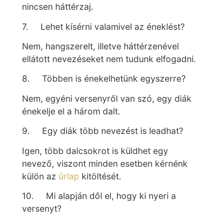
nincsen háttérzaj.
7. Lehet kísérni valamivel az éneklést?
Nem, hangszerelt, illetve háttérzenével
ellátott nevezéseket nem tudunk elfogadni.
8. Többen is énekelhetünk egyszerre?
Nem, egyéni versenyről van szó, egy diák
énekelje el a három dalt.
9. Egy diák több nevezést is leadhat?
Igen, több dalcsokrot is küldhet egy
nevező, viszont minden esetben kérnénk
külön az
űrlap
kitöltését.
10. Mi alapján dől el, hogy ki nyeri a
versenyt?