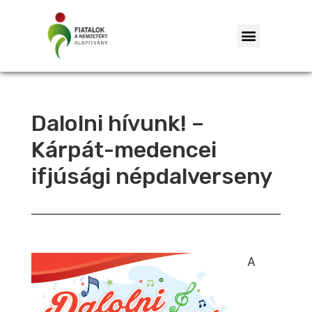
Dalolni hívunk! –
Kárpát-medencei
ifjúsági népdalverseny
A