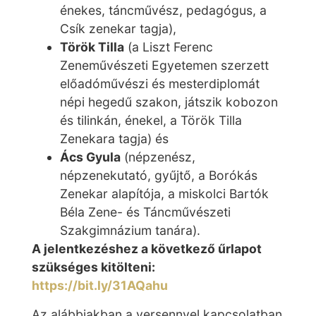
énekes, táncművész, pedagógus, a
Csík zenekar tagja),
Török Tilla
(a Liszt Ferenc
Zeneművészeti Egyetemen szerzett
előadóművészi és mesterdiplomát
népi hegedű szakon, játszik kobozon
és tilinkán, énekel, a Török Tilla
Zenekara tagja) és
Ács Gyula
(népzenész,
népzenekutató, gyűjtő, a Borókás
Zenekar alapítója, a miskolci Bartók
Béla Zene- és Táncművészeti
Szakgimnázium tanára).
A jelentkezéshez a következő űrlapot
szükséges kitölteni:
https://bit.ly/31AQahu
Az alábbiakban a versennyel kapcsolatban