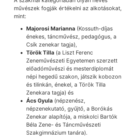
A szakmai kategóriában olyan neves
művészek fogják értékelni az alkotásokat,
mint:
Majorosi Marianna
(Kossuth-díjas
énekes, táncművész, pedagógus, a
Csík zenekar tagja),
Török Tilla
(a Liszt Ferenc
Zeneművészeti Egyetemen szerzett
előadóművészi és mesterdiplomát
népi hegedű szakon, játszik kobozon
és tilinkán, énekel, a Török Tilla
Zenekara tagja) és
Ács Gyula
(népzenész,
népzenekutató, gyűjtő, a Borókás
Zenekar alapítója, a miskolci Bartók
Béla Zene- és Táncművészeti
Szakgimnázium tanára).